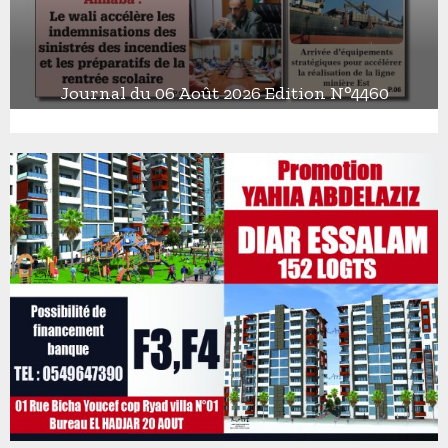
Journal du 06 Août 2026 Edition N°4460
J
o
u
r
n
a
l
d
u
0
6
A
o
û
t
2