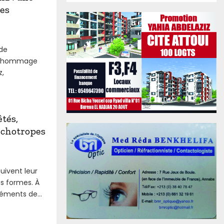
es
 de
en hommage
z,
êtés,
ychotropes
uivent leur
es formes. À
éments de...