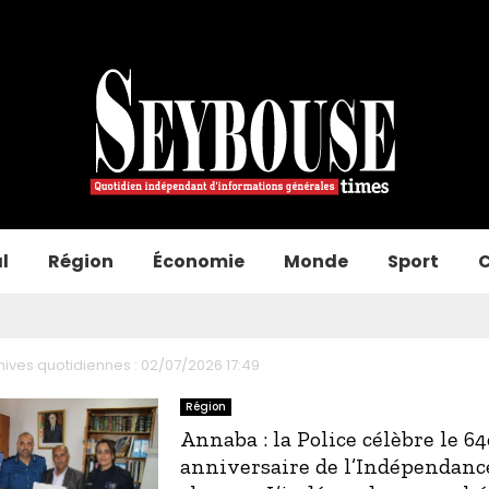
l
Région
Économie
Monde
Sport
C
hives quotidiennes : 02/07/2026 17:49
Région
Annaba : la Police célèbre le 64
anniversaire de l’Indépendance