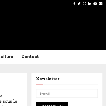
Facebook
Twitter
Instagram
Linkedin
Yout
Em
ulture
Contact
Newsletter
e
 sous le