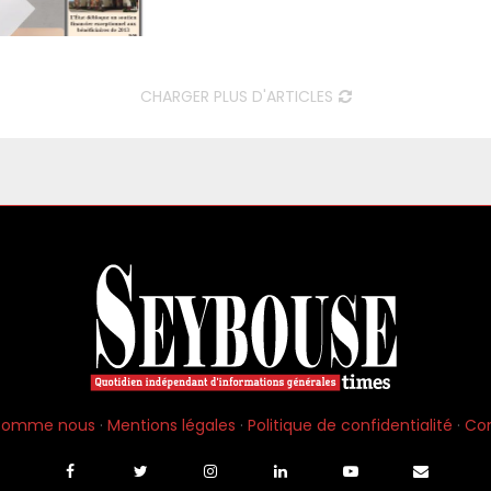
CHARGER PLUS D'ARTICLES
 somme nous
·
Mentions légales
·
Politique de confidentialité
·
Co