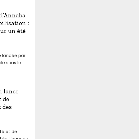
 d’Annaba
ilisation :
ur un été
 lancée par
ile sous le
 lance
t de
t des
té et de
blic, l’agence