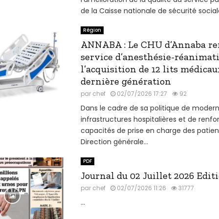
de la Caisse nationale de sécurité sociale
Région
ANNABA : Le CHU d’Annaba re
service d’anesthésie-réanimat
l’acquisition de 12 lits médicau
dernière génération
par
chef
02/07/2026 17:27
92
Dans le cadre de sa politique de modern
infrastructures hospitalières et de ren
capacités de prise en charge des patient
Direction générale...
PDF
Journal du 02 Juillet 2026 Edit
par
chef
02/07/2026 11:26
31777
...