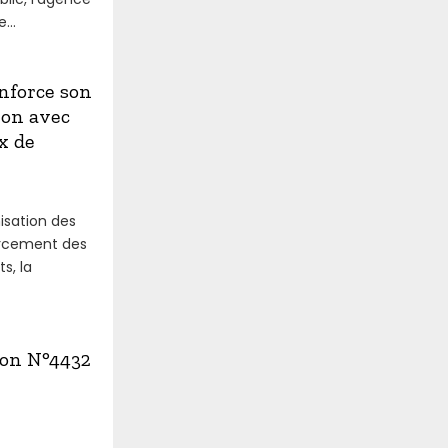
...
nforce son
ion avec
x de
isation des
forcement des
s, la
ion N°4432