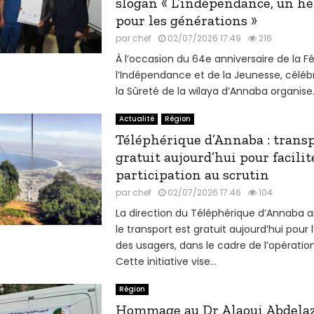
slogan « L’indépendance, un hé
pour les générations »
par
chef
02/07/2026 17:49
216
À l’occasion du 64e anniversaire de la F
l’Indépendance et de la Jeunesse, célébrée
la Sûreté de la wilaya d’Annaba organise.
Actualité
Région
Téléphérique d’Annaba : trans
gratuit aujourd’hui pour facilit
participation au scrutin
par
chef
02/07/2026 17:46
104
La direction du Téléphérique d’Annaba
le transport est gratuit aujourd’hui pour
des usagers, dans le cadre de l’opération
Cette initiative vise...
Région
Hommage au Dr Alaoui Abdelazi