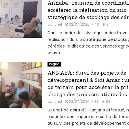
Annaba : réunion de coordinat
accélérer la réalisation du silo
stratégique de stockage des cé
par
chef
02/07/2026 17:40
94
Dans le cadre du suivi régulier des trava
réalisation du silo stratégique de stock
céréales, la directrice des Services agric
wilaya...
Région
ANNABA : Suivi des projets de
développement à Sidi Amar : u
de terrain pour accélérer la pr
charge des préoccupations des
par
chef
02/07/2026 17:38
98
Le chef de daïra d’El Hadjar a effectué, h
matinée, une importante sortie de terr
au suivi des projets de développement au