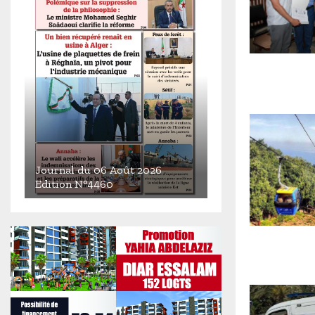
Journal du 06 Août 2026
Edition N°4460
J
o
u
r
n
a
l
d