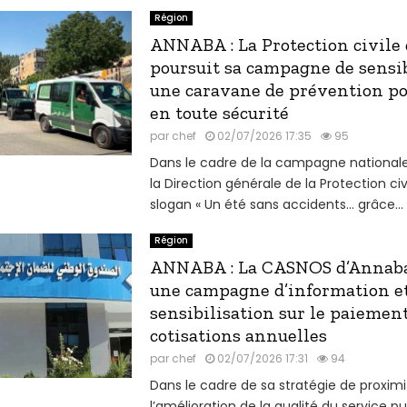
Région
ANNABA : La Protection civile
poursuit sa campagne de sensib
une caravane de prévention po
en toute sécurité
par
chef
02/07/2026 17:35
95
Dans le cadre de la campagne nationale
la Direction générale de la Protection civ
slogan « Un été sans accidents… grâce...
Région
ANNABA : La CASNOS d’Annaba
une campagne d’information e
sensibilisation sur le paiemen
cotisations annuelles
par
chef
02/07/2026 17:31
94
Dans le cadre de sa stratégie de proximi
l’amélioration de la qualité du service pu