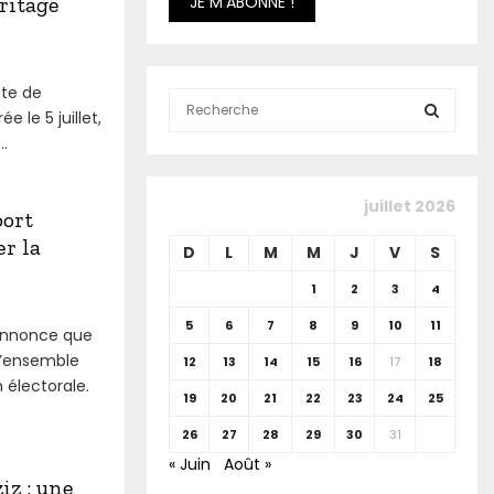
ritage
ête de
S
 le 5 juillet,
e
..
a
S
r
c
E
juillet 2026
h
port
f
A
er la
D
L
M
M
J
V
S
o
r
R
1
2
3
4
:
5
6
7
8
9
10
11
C
 annonce que
 l’ensemble
12
13
14
15
16
17
18
H
 électorale.
19
20
21
22
23
24
25
26
27
28
29
30
31
« Juin
Août »
z : une