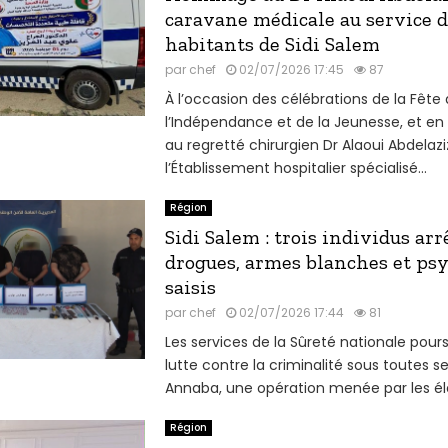
caravane médicale au service d
habitants de Sidi Salem
par
chef
02/07/2026 17:45
87
À l’occasion des célébrations de la Fête
l’Indépendance et de la Jeunesse, et 
au regretté chirurgien Dr Alaoui Abdelazi
l’Établissement hospitalier spécialisé...
Région
Sidi Salem : trois individus arr
drogues, armes blanches et ps
saisis
par
chef
02/07/2026 17:44
81
Les services de la Sûreté nationale pours
lutte contre la criminalité sous toutes s
Annaba, une opération menée par les él
Région