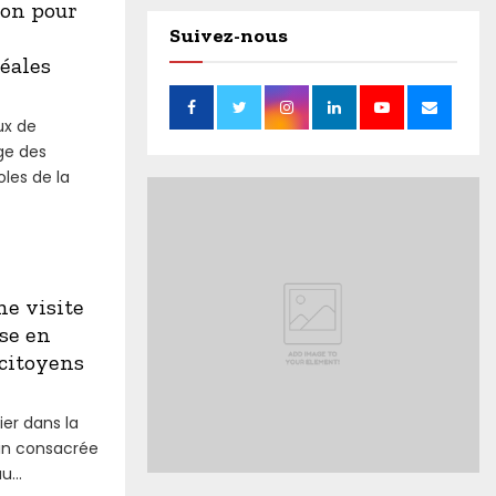
ion pour
Suivez-nous
réales
ux de
age des
oles de la
ne visite
ise en
 citoyens
ier dans la
ain consacrée
...