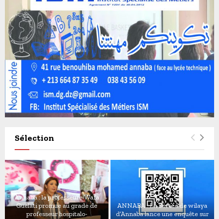
Sélection
Annaba : la professeure Wafa
Guelati promue au grade de
ANNABA : La Sûreté de wilaya
professeur hospitalo-
d’Annaba lance une enquête sur