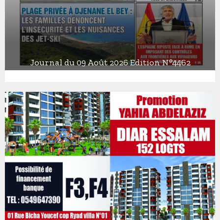
Journal du 09 Août 2026 Edition N°4462
J
o
u
r
n
a
l
d
u
0
9
A
o
û
t