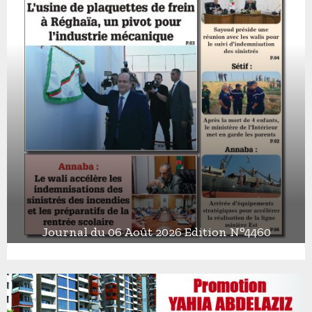
Journal du 06 Août 2026 Edition N°4460
J
o
u
r
n