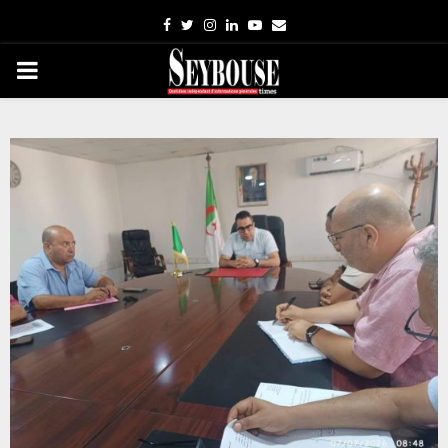
Facebook
Twitter
Instagram
Linkedin
Youtube
Email
PRIMARY
MENU