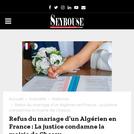
Facebook
Twitter
Instagram
Linkedin
Youtube
Email
PRIMARY
MENU
Accueil
Actualité
National
Refus du mariage d’un Algérien en France : La justice
condamne la mairie de Chessy
Refus du mariage d’un Algérien en
France : La justice condamne la