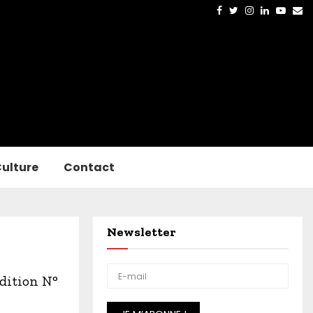
Facebook
Twitter
Instagram
Linkedin
Yout
Em
ulture
Contact
Newsletter
dition N°