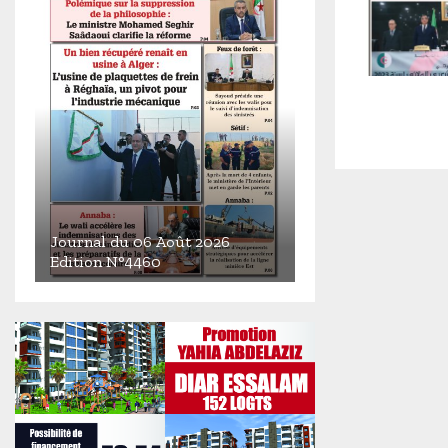
Journal du 06 Août 2026
Edition N°4460
J
o
u
r
n
a
l
d