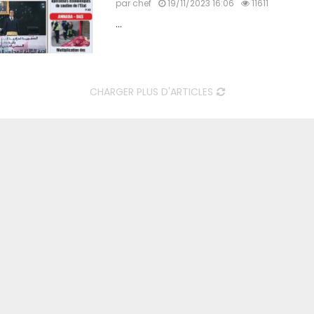
par
chef
19/11/2023 16:06
11611
...
CHARGER PLUS D'ARTICLES