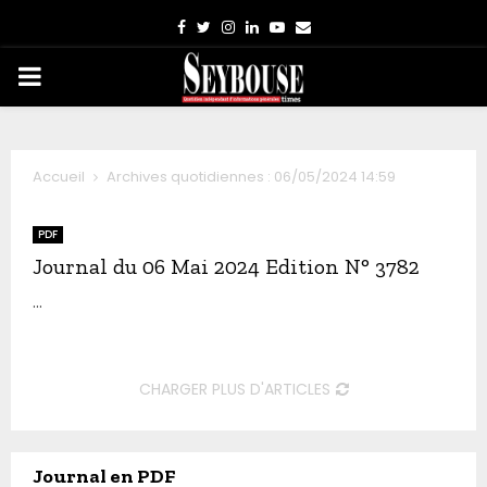
Facebook
Twitter
Instagram
Linkedin
Youtube
Email
PRIMARY
MENU
Accueil
Archives quotidiennes : 06/05/2024 14:59
PDF
Journal du 06 Mai 2024 Edition N° 3782
...
CHARGER PLUS D'ARTICLES
Journal en PDF