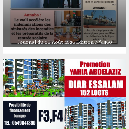
Journal du 06 Août 2026 Edition N°4460
J
o
u
r
n
a
l
d
u
0
6
A
o
û