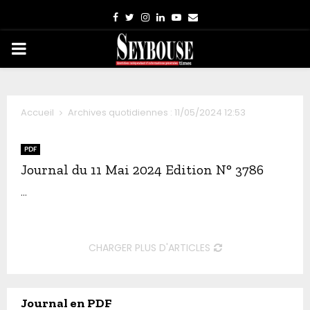
Facebook
Twitter
Instagram
Linkedin
Youtube
Email
PRIMARY
MENU
Accueil
Archives quotidiennes : 11/05/2024 12:53
PDF
Journal du 11 Mai 2024 Edition N° 3786
...
CHARGER PLUS D'ARTICLES
Journal en PDF