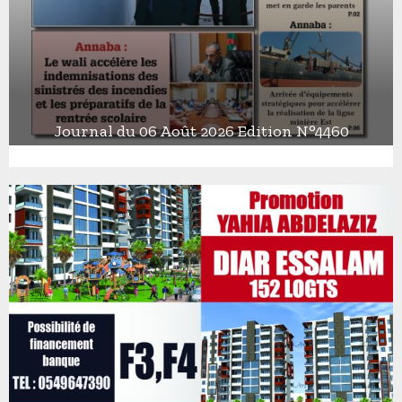
Journal du 06 Août 2026 Edition N°4460
J
o
u
r
n
a
l
d
u
0
6
A
o
û