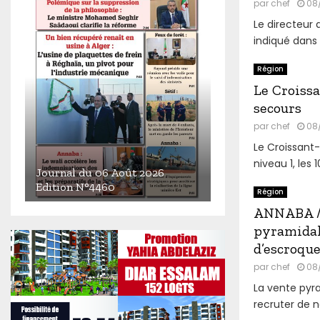
par
chef
08
Le directeur 
indiqué dans 
Région
Le Croiss
secours
par
chef
08
Le Croissant
niveau 1, les 
Journal du 06 Août 2026
Edition N°4460
Région
J
ANNABA / 
o
pyramidal
u
d’escroque
r
par
chef
08
n
a
La vente pyr
l
recruter de 
d