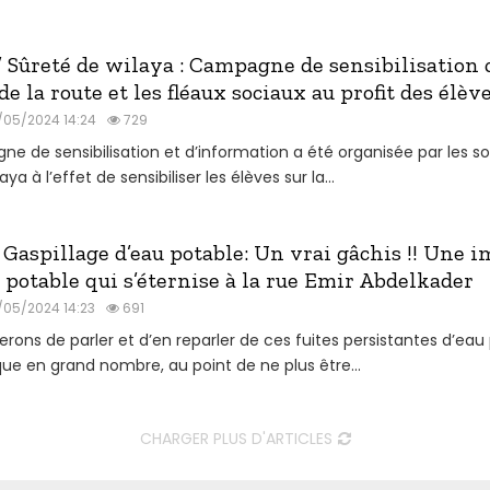
Sûreté de wilaya : Campagne de sensibilisation c
de la route et les fléaux sociaux au profit des élèv
/05/2024 14:24
729
de sensibilisation et d’information a été organisée par les so
ya à l’effet de sensibiliser les élèves sur la...
aspillage d’eau potable: Un vrai gâchis !! Une 
u potable qui s’éternise à la rue Emir Abdelkader
/05/2024 14:23
691
rons de parler et d’en reparler de ces fuites persistantes d’eau
ue en grand nombre, au point de ne plus être...
CHARGER PLUS D'ARTICLES