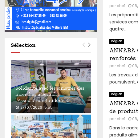
4
par
chef
08
6
0
Les préparati
services co
quatre...
Région
Sélection
ANNABA / 
renforcés
par
chef
08
Les travaux 
poursuivent, a
Solidarité avec les sinistrés des
incendies à Seraïdi :
Région
l’Association Boudour El...
ANNABA / 
27/07/2026 15:55
de produi
S
par
chef
08
o
Dans le cadre
l
produits alim
i