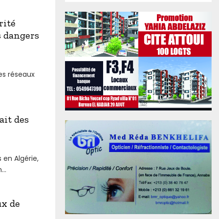
rité
s dangers
des réseaux
ait des
 en Algérie,
..
ux de