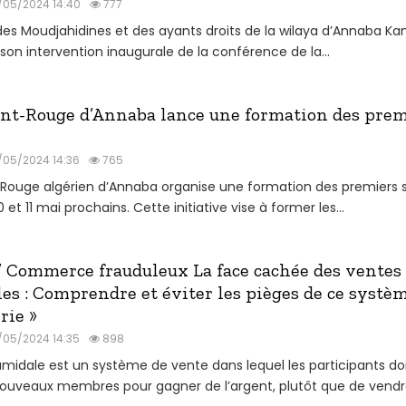
/05/2024 14:40
777
des Moudjahidines et des ayants droits de la wilaya d’Annaba Ka
son intervention inaugurale de la conférence de la...
ant-Rouge d’Annaba lance une formation des prem
/05/2024 14:36
765
-Rouge algérien d’Annaba organise une formation des premiers 
10 et 11 mai prochains. Cette initiative vise à former les...
Commerce frauduleux La face cachée des ventes
es : Comprendre et éviter les pièges de ce systè
rie »
/05/2024 14:35
898
amidale est un système de vente dans lequel les participants do
nouveaux membres pour gagner de l’argent, plutôt que de vendre