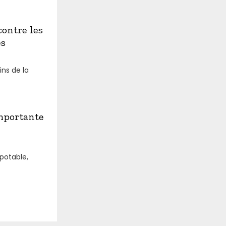
ontre les
es
ins de la
importante
 potable,