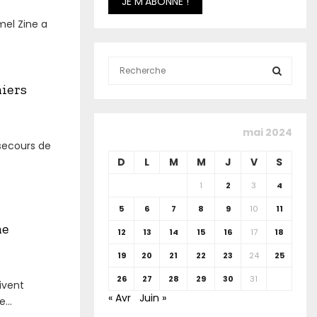
mel Zine a
S
e
iers
a
S
r
c
E
mai 2024
h
secours de
f
A
D
L
M
M
J
V
S
o
r
R
1
2
3
4
:
5
6
7
8
9
10
11
C
me
12
13
14
15
16
17
18
H
19
20
21
22
23
24
25
26
27
28
29
30
31
ivent
« Avr
Juin »
...