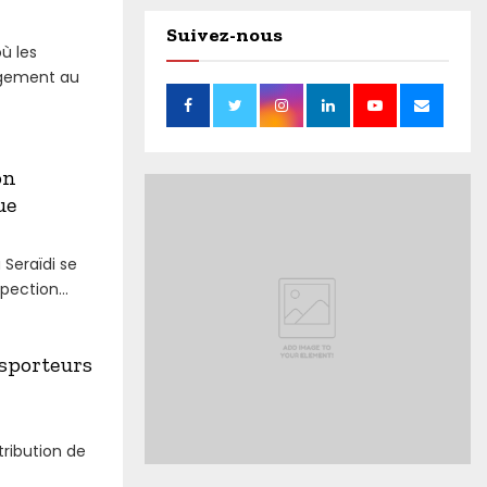
Suivez-nous
ù les
agement au
on
ue
Seraïdi se
pection...
sporteurs
tribution de