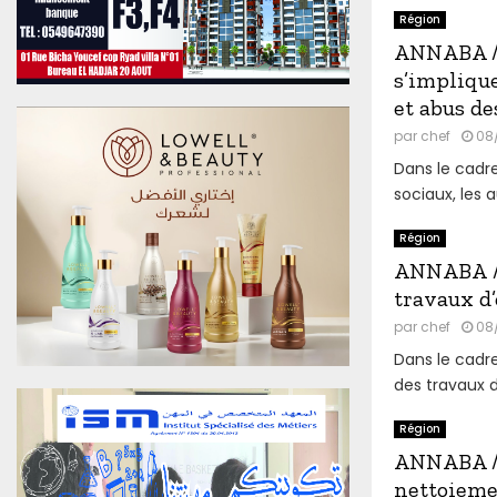
u
Région
0
ANNABA / 
6
s’implique
A
et abus de
o
û
par
chef
08
t
Dans le cadre
2
sociaux, les 
0
2
Région
6
ANNABA / T
E
d
travaux d’
i
par
chef
08
t
Dans le cadre
i
des travaux d
o
n
Région
N
°
ANNABA / 
4
nettoiemen