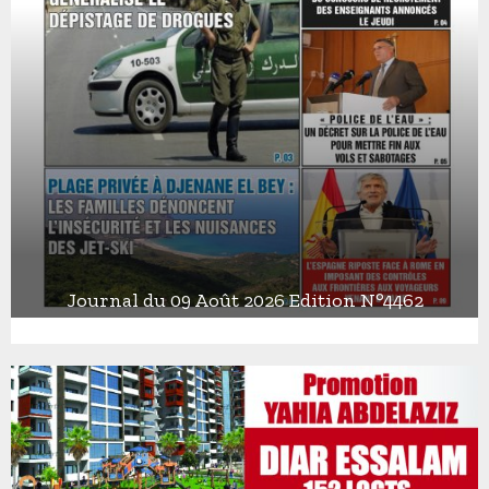
Journal du 09 Août 2026 Edition N°4462
J
o
u
r
n
a
l
d