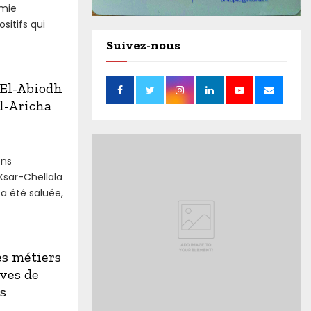
omie
sitifs qui
Suivez-nous
’El-Abiodh
El-Aricha
ons
Ksar-Chellala
 a été saluée,
s métiers
ives de
s