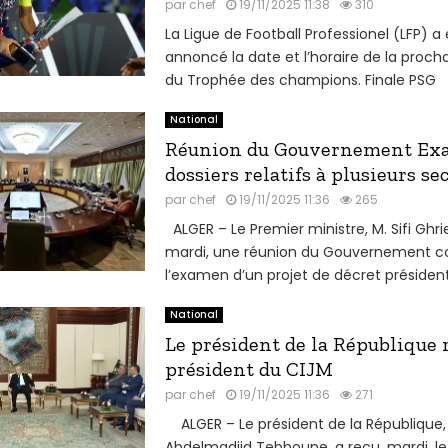
par
chef
19/11/2025 11:38
310
La Ligue de Football Professionel (LFP) a 
annoncé la date et l’horaire de la procha
du Trophée des champions. Finale PSG 19
National
Réunion du Gouvernement Ex
dossiers relatifs à plusieurs se
par
chef
19/11/2025 11:36
265
ALGER – Le Premier ministre, M. Sifi Ghrie
mardi, une réunion du Gouvernement c
l’examen d’un projet de décret présidentie
National
Le président de la République r
président du CIJM
par
chef
19/11/2025 11:36
271
ALGER – Le président de la République,
Abdelmadjid Tebboune, a reçu, mardi, le