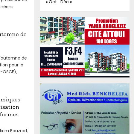
« Oct
Déc »
ranéens
automne de
 d’automne de
ion pour la
P-OSCE),
omiques
risation
éformes
krim Bouzred,