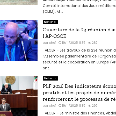
Comité international des Jeux méditer
(CIJM), M....
National
Ouverture de la 23 réunion d’
l’AP-OSCE
par
chef
19/11/2025 11:35
287
ALGER – Les travaux de la 23e réunion
l’Assemblée parlementaire de l’Organisat
sécurité et la coopération en Europe (A
ont...
National
PLF 2026 Des indicateurs écon
positifs et les projets de numé
renforceront le processus de r
par
chef
19/11/2025 11:35
297
ALGER – Le ministre des Finances, Abdel