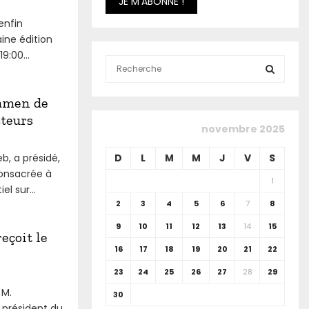
enfin
ine édition
:00...
S
e
a
S
amen de
r
cteurs
c
E
novembre 2025
h
f
A
b, a présidé,
D
L
M
M
J
V
S
o
onsacrée à
r
R
1
l sur...
:
2
3
4
5
6
7
8
C
9
10
11
12
13
14
15
H
eçoit le
16
17
18
19
20
21
22
23
24
25
26
27
28
29
 M.
30
 président du