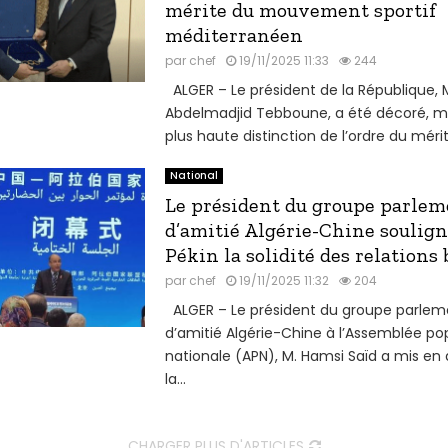
mérite du mouvement sportif
méditerranéen
par
chef
19/11/2025 11:33
244
ALGER – Le président de la République, 
Abdelmadjid Tebboune, a été décoré, ma
plus haute distinction de l’ordre du mérit
National
Le président du groupe parlem
d’amitié Algérie-Chine soulign
Pékin la solidité des relations 
par
chef
19/11/2025 11:32
204
ALGER – Le président du groupe parlem
d’amitié Algérie-Chine à l’Assemblée po
nationale (APN), M. Hamsi Saïd a mis en 
la...
CHARGER PLUS D'ARTICLES