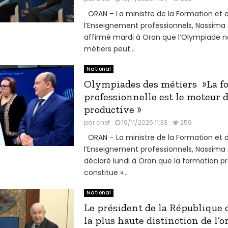
ORAN – La ministre de la Formation et 
l’Enseignement professionnels, Nassima 
affirmé mardi à Oran que l’Olympiade n
métiers peut...
National
Olympiades des métiers »La f
professionnelle est le moteur d
productive »
par
chef
19/11/2025 11:33
259
ORAN – La ministre de la Formation et 
l’Enseignement professionnels, Nassima 
déclaré lundi à Oran que la formation pr
constitue «...
National
Le président de la République 
la plus haute distinction de l’o