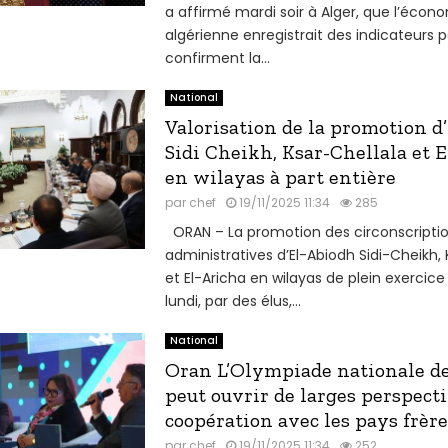
a affirmé mardi soir à Alger, que l’écon
algérienne enregistrait des indicateurs po
confirment la...
National
Valorisation de la promotion d
Sidi Cheikh, Ksar-Chellala et 
en wilayas à part entière
par
chef
19/11/2025 11:34
285
ORAN – La promotion des circonscripti
administratives d’El-Abiodh Sidi-Cheikh, 
et El-Aricha en wilayas de plein exercice
lundi, par des élus,...
National
Oran L’Olympiade nationale de
peut ouvrir de larges perspect
coopération avec les pays frère
par
chef
19/11/2025 11:34
252