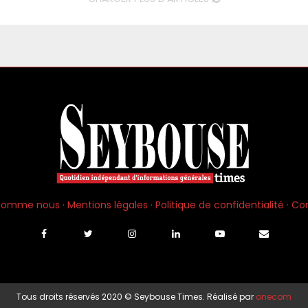
 somme nous
·
Mentions légales
·
Politique de confidentialité
·
Co
Tous droits réservés 2020 © Seybouse Times. Réalisé par
onecom