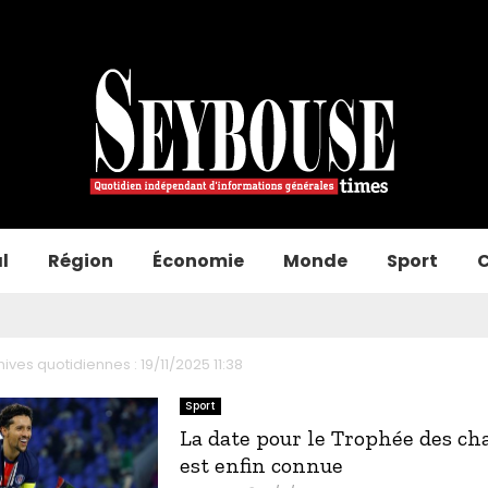
l
Région
Économie
Monde
Sport
C
ives quotidiennes : 19/11/2025 11:38
Sport
La date pour le Trophée des c
est enfin connue