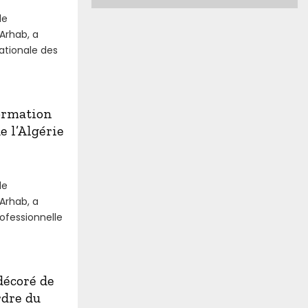
de
Arhab, a
ationale des
ormation
e l’Algérie
de
Arhab, a
ofessionnelle
décoré de
rdre du