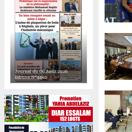
Journal du 06 Août 2026
Edition N°4460
J
o
u
r
n
a
l
d