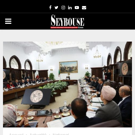
Facebook
Twitter
Instagram
Linkedin
Youtube
Email
PRIMARY
MENU
Accueil
Actualité
National