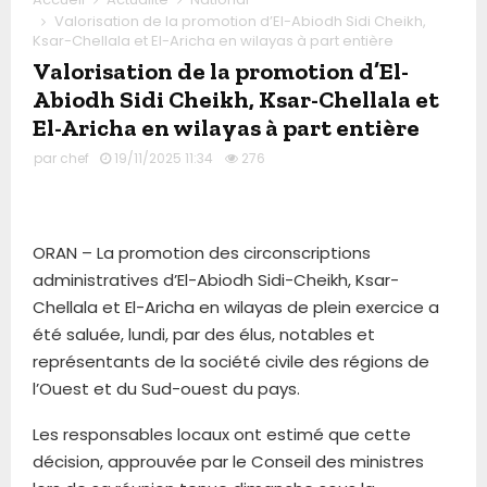
Valorisation de la promotion d’El-Abiodh Sidi Cheikh,
Ksar-Chellala et El-Aricha en wilayas à part entière
Valorisation de la promotion d’El-
Abiodh Sidi Cheikh, Ksar-Chellala et
El-Aricha en wilayas à part entière
par
chef
19/11/2025 11:34
276
ORAN – La promotion des circonscriptions
administratives d’El-Abiodh Sidi-Cheikh, Ksar-
Chellala et El-Aricha en wilayas de plein exercice a
été saluée, lundi, par des élus, notables et
représentants de la société civile des régions de
l’Ouest et du Sud-ouest du pays.
Les responsables locaux ont estimé que cette
décision, approuvée par le Conseil des ministres