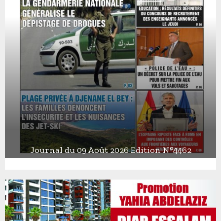
Journal du 09 Août 2026 Edition N°4462
J
o
u
r
n
a