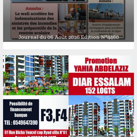
Journal du 06 Août 2026 Edition N°4460
J
o
u
r
n
a
l
d
u
0
6
A
o
û
t