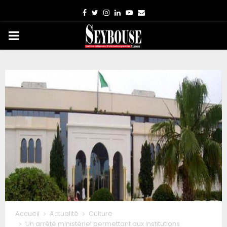
Facebook
Twitter
Instagram
Linkedin
Youtube
Email
PRIMARY
MENU
Accueil
Actualité
Culture
Un arrêté ministériel permettant aux institutions