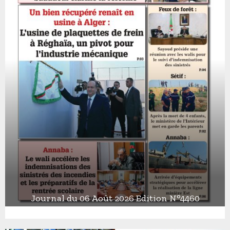
Journal du 06 Août 2026 Edition N°4460
J
o