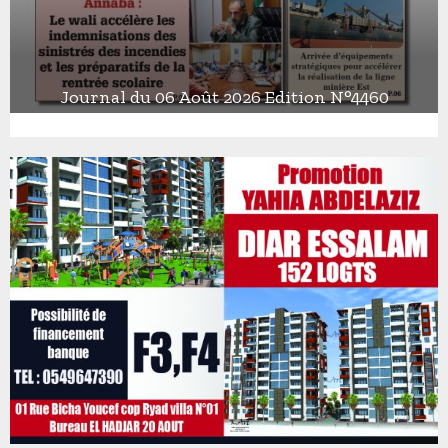
Journal du 06 Août 2026 Edition N°4460
J
o
u
r
n
a
l
d
u
0
6
A
o
û
t
2