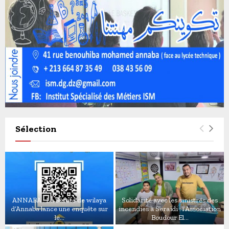
Sélection
ANNABA : La Sûreté de wilaya
Solidarité avec les sinistrés des
d’Annaba lance une enquête sur
incendies à Seraïdi : l’Association
le...
Boudour El...