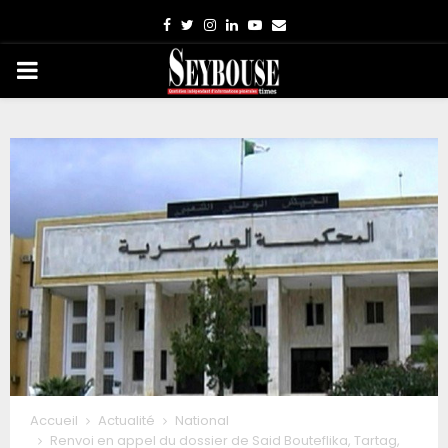
Facebook
Twitter
Instagram
Linkedin
Youtube
Email
PRIMARY
MENU
Accueil
Actualité
National
Renvoi en appel du dossier de Said Bouteflika, Tartag,