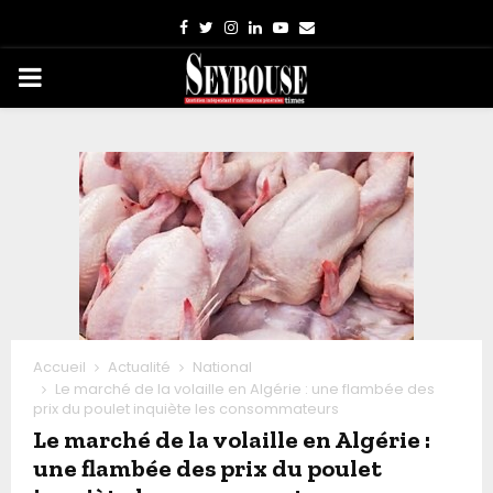
Facebook
Twitter
Instagram
Linkedin
Youtube
Email
PRIMARY
MENU
Accueil
Actualité
National
Le marché de la volaille en Algérie : une flambée des
prix du poulet inquiète les consommateurs
Le marché de la volaille en Algérie :
une flambée des prix du poulet