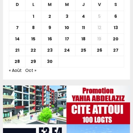
e
d
n
D
L
M
M
J
V
S
o
s
e
o
r
R
e
s
i
1
2
3
4
5
6
:
n
i
d
C
7
8
9
10
11
12
13
f
n
e
a
c
f
H
14
15
16
17
18
19
20
n
e
o
t
n
o
21
22
23
24
25
26
27
s
d
t
d
i
b
28
29
30
e
e
a
« Août
Oct »
m
s
l
a
à
l
r
S
d
t
e
e
y
r
p
r
a
l
s
ï
a
d
d
g
e
i
e
l
:
d