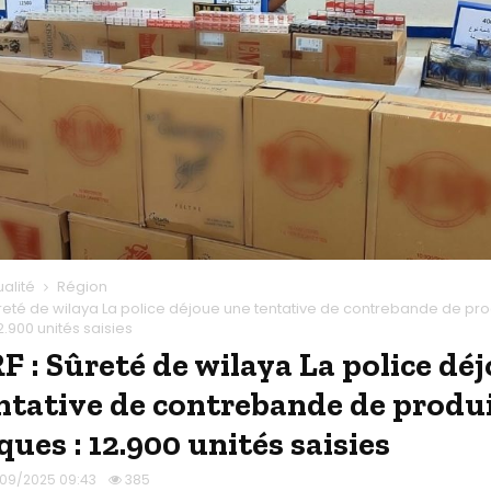
ualité
Région
ûreté de wilaya La police déjoue une tentative de contrebande de pro
2.900 unités saisies
F : Sûreté de wilaya La police dé
ntative de contrebande de produ
ues : 12.900 unités saisies
/09/2025 09:43
385