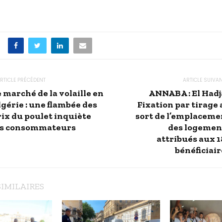
RTICLE PRÉCÉDENT
ARTICLE SUIVA
 marché de la volaille en
ANNABA : El Hadj
lgérie : une flambée des
Fixation par tirage 
rix du poulet inquiète
sort de l’emplaceme
es consommateurs
des logemen
attribués aux 1
bénéficiair
SIMILAIRES