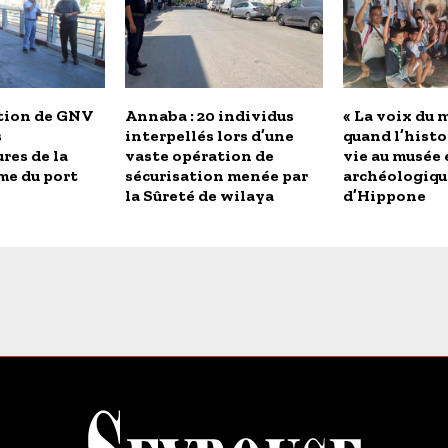
tion de GNV
Annaba : 20 individus
« La voix du m
s
interpellés lors d’une
quand l’histo
res de la
vaste opération de
vie au musée 
me du port
sécurisation menée par
archéologiqu
la Sûreté de wilaya
d’Hippone