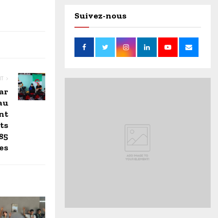
Suivez-nous
NT
ar
au
nt
ts
85
es