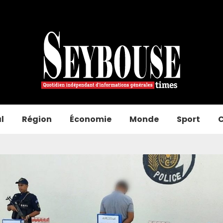
l
Région
Économie
Monde
Sport
C