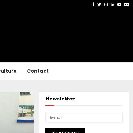
Facebook
Twitter
Instagram
Linkedin
Yout
Em
ulture
Contact
Newsletter