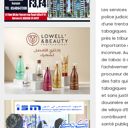
u
0
Les services
6
police judic
A
d’une trenta
o
tabagiques. 
û
près le tribu
t
importante 
2
0
inconnue. Au
2
de tabac à c
6
l’achèvemen
E
procureur de
d
des faits qu
i
t
tabagiques (
i
et sans just
o
douanière en
n
de wilaya d’E
N
contribuant 
°
4
santé publiq