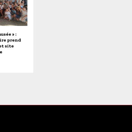
usée » :
ire prend
et site
e