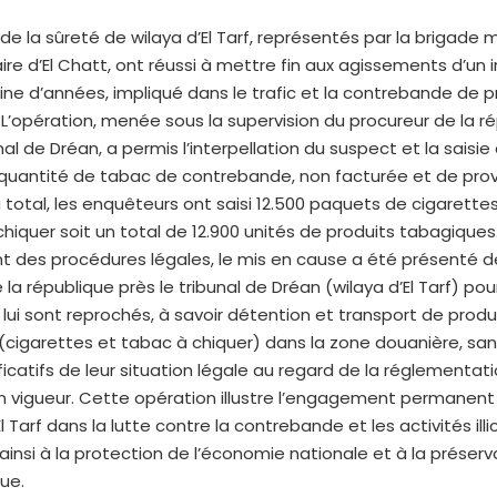
 de la sûreté de wilaya d’El Tarf, représentés par la brigade 
iaire d’El Chatt, ont réussi à mettre fin aux agissements d’un 
ine d’années, impliqué dans le trafic et la contrebande de p
L’opération, menée sous la supervision du procureur de la r
nal de Dréan, a permis l’interpellation du suspect et la saisie
quantité de tabac de contrebande, non facturée et de pr
 total, les enquêteurs ont saisi 12.500 paquets de cigarettes
hiquer soit un total de 12.900 unités de produits tabagiques
t des procédures légales, le mis en cause a été présenté d
 la république près le tribunal de Dréan (wilaya d’El Tarf) po
i lui sont reprochés, à savoir détention et transport de produ
cigarettes et tabac à chiquer) dans la zone douanière, san
ificatifs de leur situation légale au regard de la réglementat
 vigueur. Cette opération illustre l’engagement permanent 
l Tarf dans la lutte contre la contrebande et les activités illic
ainsi à la protection de l’économie nationale et à la préserv
ue.