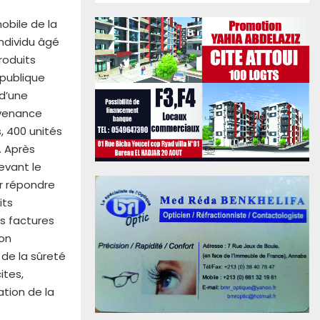
mobile de la
individu âgé
roduits
épublique
 d’une
ovenance
, 400 unités
. Après
evant le
ur répondre
its
s factures
ion
de la sûreté
ites,
ation de la