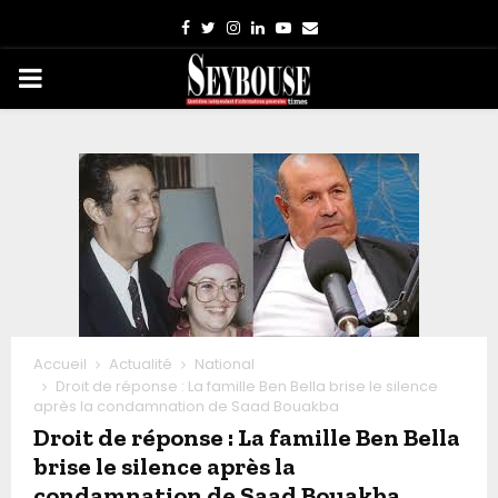
Facebook
Twitter
Instagram
Linkedin
Youtube
Email
PRIMARY
MENU
Accueil
Actualité
National
Droit de réponse : La famille Ben Bella brise le silence
après la condamnation de Saad Bouakba
Droit de réponse : La famille Ben Bella
brise le silence après la
condamnation de Saad Bouakba