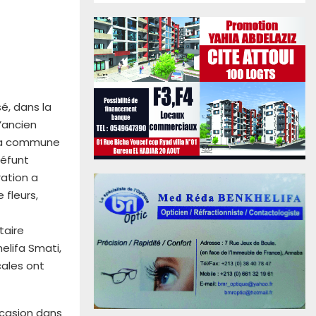
é, dans la
’ancien
 la commune
défunt
ation a
 fleurs,
taire
elifa Smati,
cales ont
ccasion dans