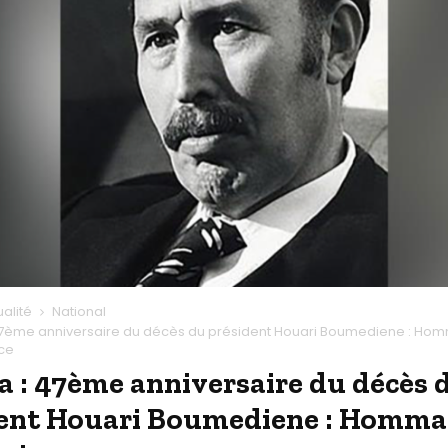
ualité
National
7ème anniversaire du décès du président Houari Boumediene : Ho
ce
 : 47ème anniversaire du décès 
ent Houari Boumediene : Homma