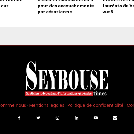
leur
pour des accouchements
lauréats du b
par césarienne
2026
 somme nous
·
Mentions légales
·
Politique de confidentialité
·
Co