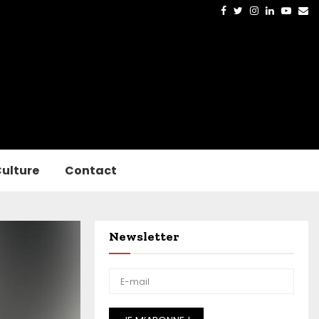
Facebook
Twitter
Instagram
Linkedin
Yout
Em
ulture
Contact
Newsletter