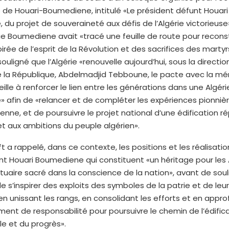
de Houari-Boumediene, intitulé «Le président défunt Houari
du projet de souveraineté aux défis de l’Algérie victorieuse»
e Boumediene avait «tracé une feuille de route pour reconstr
pirée de l’esprit de la Révolution et des sacrifices des martyrs»
uligné que l’Algérie «renouvelle aujourd’hui, sous la directio
e la République, Abdelmadjid Tebboune, le pacte avec la m
eille à renforcer le lien entre les générations dans une Algéri
 afin de «relancer et de compléter les expériences pionnièr
ienne, et de poursuivre le projet national d’une édification 
et aux ambitions du peuple algérien».
t a rappelé, dans ce contexte, les positions et les réalisati
nt Houari Boumediene qui constituent «un héritage pour les 
tuaire sacré dans la conscience de la nation», avant de soul
e s’inspirer des exploits des symboles de la patrie et de leur
en unissant les rangs, en consolidant les efforts et en appr
iment de responsabilité pour poursuivre le chemin de l’édific
le et du progrès».