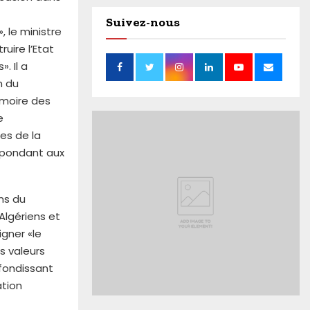
Suivez-nous
, le ministre
uire l’Etat
. Il a
n du
émoire des
e
es de la
répondant aux
ons du
Algériens et
igner «le
s valeurs
ofondissant
ation