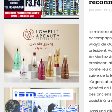
reconn
u
0
par
chef
28
6
A
o
û
Le ministre 
t
accompagné d
2
wilaya de G
0
président Ho
2
6
de Medjez A
E
président, a
d
donné lieu à
i
suivie de la
t
l’Organisati
i
o
général de l
n
des anciens 
N
assisté à la
°
4
Dans une all