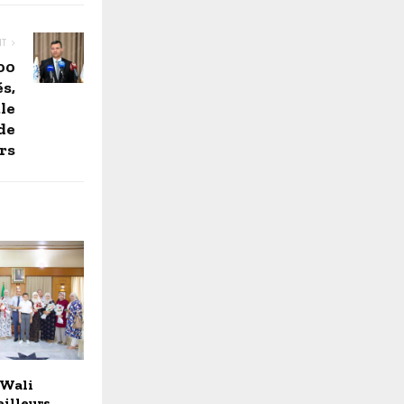
NT
000
s,
le
 de
rs
 Wali
illeurs