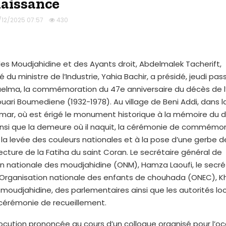
aissance
/12/2025 07:57
430
des Moudjahidine et des Ayants droit, Abdelmalek Tacherift,
u ministre de l’Industrie, Yahia Bachir, a présidé, jeudi pass
uelma, la commémoration du 47e anniversaire du décès de l
uari Boumediene (1932-1978). Au village de Beni Addi, dans
mar, où est érigé le monument historique à la mémoire du 
insi que la demeure où il naquit, la cérémonie de commémor
 la levée des couleurs nationales et à la pose d’une gerbe de
 lecture de la Fatiha du saint Coran. Le secrétaire général de
on nationale des moudjahidine (ONM), Hamza Laoufi, le secré
’Organisation nationale des enfants de chouhada (ONEC), Kh
moudjahidine, des parlementaires ainsi que les autorités lo
 cérémonie de recueillement.
ocution prononcée au cours d’un colloque organisé pour l’o