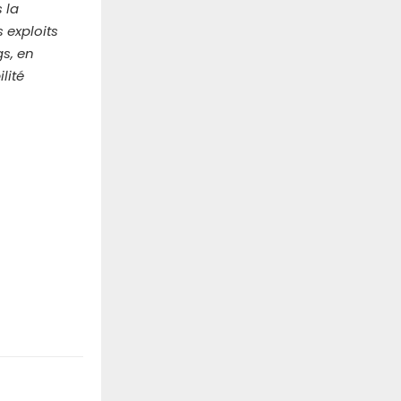
 la
s exploits
gs, en
lité