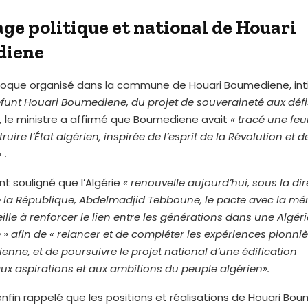
age politique et national de Houari
diene
lloque organisé dans la commune de Houari Boumediene, int
funt Houari Boumediene, du projet de souveraineté aux défis
,
le ministre a affirmé que Boumediene avait
« tracé une feui
uire l’État algérien, inspirée de l’esprit de la Révolution et d
 .
nt souligné que l’Algérie
« renouvelle aujourd’hui, sous la di
e la République, Abdelmadjid Tebboune, le pacte avec la m
eille à renforcer le lien entre les générations dans une Algéri
» afin de « relancer et de compléter les expériences pionniè
ienne, et de poursuivre le projet national d’une édification
x aspirations et aux ambitions du peuple algérien».
enfin rappelé que les positions et réalisations de Houari Bo