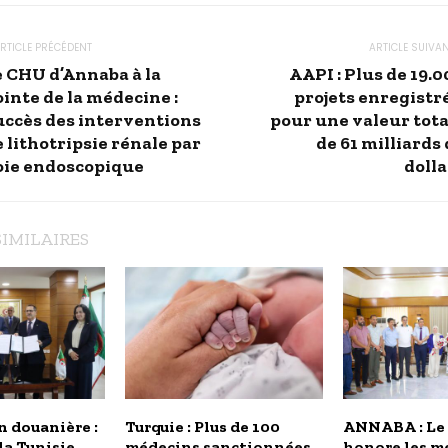
RTICLE PRÉCÉDENT
ARTICLE SUIVA
e CHU d’Annaba à la
AAPI : Plus de 19.
inte de la médecine :
projets enregistré
uccès des interventions
pour une valeur tota
 lithotripsie rénale par
de 61 milliards
oie endoscopique
dolla
SIMILAIRES
 douanière :
Turquie : Plus de 100
ANNABA : Le
 la Tunisie
médecins sanctionnées
honore les me