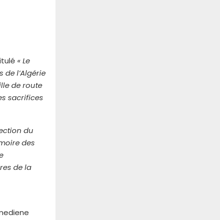
itulé
« Le
 de l’Algérie
lle de route
es sacrifices
rection du
émoire des
e
res de la
umediene