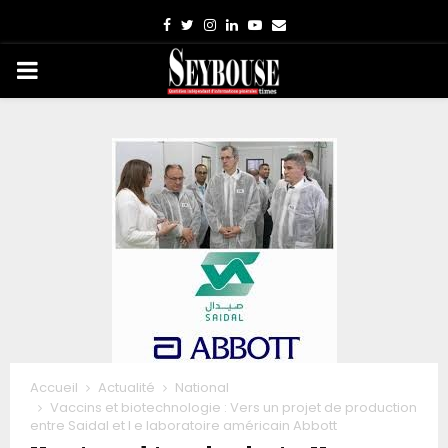
Facebook
Twitter
Instagram
Linkedin
Youtube
Email
PRIMARY
MENU
Accueil
Actualité
National
Vaccins et biotechnologie : Vers un projet de production
entre Saidal et l e laboratoire américain Abbott