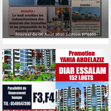
Journal du 06 Août 2026 Edition N°4460
J
o
u
r
n
a
l
d
u
0
6
A
o
û