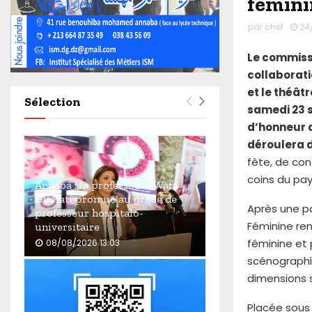
fémini
4
6
par
chef
24
2
Le commiss
collaborati
et le théât
Sélection
samedi 23 
d’honneur d
déroulera 
fête, de co
coins du pay
Annaba : la professeure Wafa
Guelati promue au grade de
Après une pa
professeur hospitalo-
Féminine ren
universitaire
féminine et 
08/08/2026 13:03
scénographi
A
dimensions s
n
n
Placée sous l
a