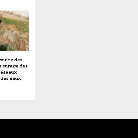
rsuite des
e curage des
réseaux
 des eaux