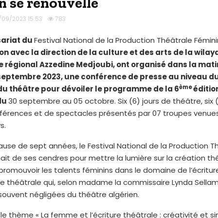
n se renouvelle
/09/2023 15:53
783
ariat du
Festival National de la Production Théâtrale Fémin
on avec la direction de la culture et des arts de la wila
re régional Azzedine Medjoubi, ont organisé dans la mati
septembre 2023, une conférence de presse au niveau du
ème
u théâtre pour dévoiler le programme de la 6
éditio
du
30 septembre au 05 octobre. Six (6) jours de théâtre, six (
nférences et de spectacles présentés par 07 troupes venue
s.
use de sept années, le Festival National de la Production T
ait de ses cendres pour mettre la lumière sur la création th
promouvoir les talents féminins dans le domaine de l’écritur
e théâtrale qui, selon madame la commissaire Lynda Sellam
ouvent négligées du théâtre algérien.
e thème « La femme et l’écriture théâtrale : créativité et sing