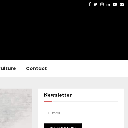
Facebook
Twitter
Instagram
Linkedin
Yout
Em
ulture
Contact
Newsletter