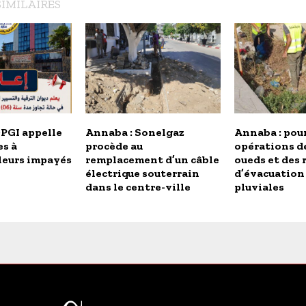
SIMILAIRES
OPGI appelle
Annaba : Sonelgaz
Annaba : pou
es à
procède au
opérations d
 leurs impayés
remplacement d’un câble
oueds et des 
électrique souterrain
d’évacuation
dans le centre-ville
pluviales