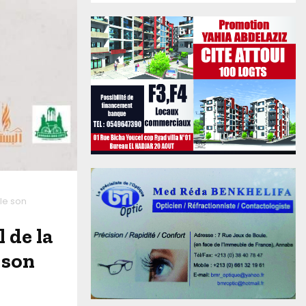
ile son
 de la
 son