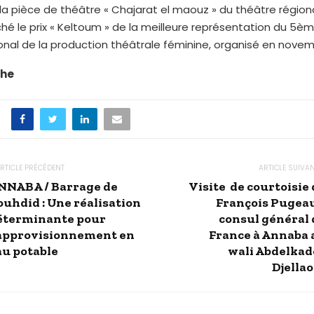
 la pièce de théâtre « Chajarat el maouz » du théâtre régiona
hé le prix « Keltoum » de la meilleure représentation du 5èm
ional de la production théâtrale féminine, organisé en novem
che
RTICLE PRÉCÉDENT
ARTICLE SUIVA
NNABA / Barrage de
Visite de courtoisie 
ouhdid : Une réalisation
François Pugeau
éterminante pour
consul général 
’approvisionnement en
France à Annaba 
au potable
wali Abdelkad
Djellao