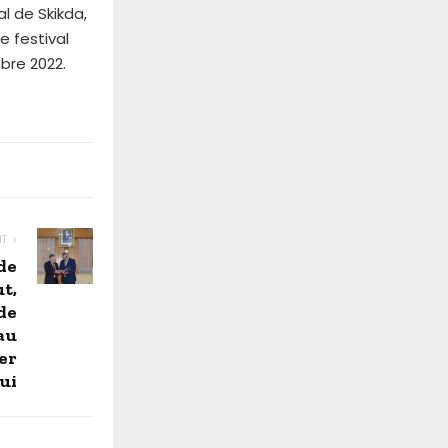
l de Skikda,
e festival
bre 2022.
NT
de
t,
de
au
er
ui