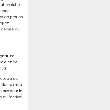
ation riche
ances
res de proues
ji et
e dédiée au
ignature
acle et de
ival.
ctacle qui
eilleure mise
 prix pour la
 du festival