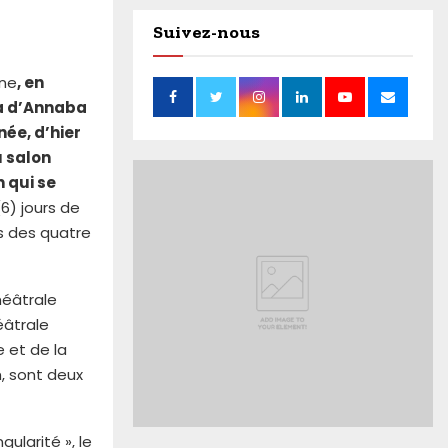
Suivez-nous
ine
, en
ya d’Annaba
née, d’hier
 salon
n qui se
6) jours de
s des quatre
héâtrale
éâtrale
e et de la
, sont deux
ularité », le