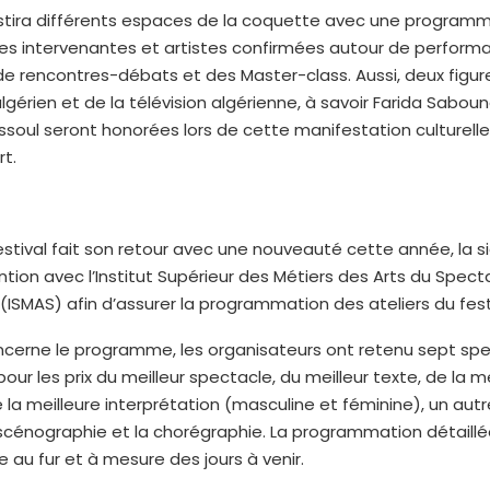
estira différents espaces de la coquette avec une programm
des intervenantes et artistes confirmées autour de perform
 de rencontres-débats et des Master-class. Aussi, deux figu
lgérien et de la télévision algérienne, à savoir Farida Sabound
soul seront honorées lors de cette manifestation culturell
t.
stival fait son retour avec une nouveauté cette année, la s
tion avec l’Institut Supérieur des Métiers des Arts du Spect
l (ISMAS) afin d’assurer la programmation des ateliers du fest
ncerne le programme, les organisateurs ont retenu sept spe
pour les prix du meilleur spectacle, du meilleur texte, de la m
 la meilleure interprétation (masculine et féminine), un autre
scénographie et la chorégraphie. La programmation détaillée
e au fur et à mesure des jours à venir.