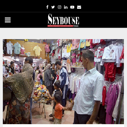
Facebook
Twitter
Instagram
Linkedin
Youtube
Email
PRIMARY
MENU