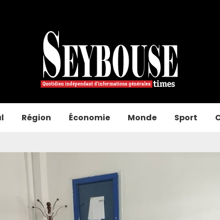
l
Région
Économie
Monde
Sport
C