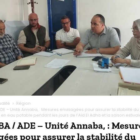
ualité
Région
DE – Unité Annaba, : Mesures envisagées pour assurer la stabilité 
n en eau potable pendant les jours de l’Aïd El Adha et la saison estival
 / ADE – Unité Annaba, : Mesur
gées pour assurer la stabilité du