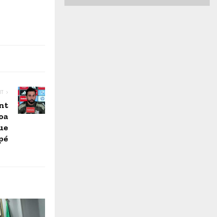
NT
ent
loa
ue
pé