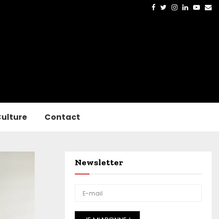
Facebook
Twitter
Instagram
Linkedin
Yout
Em
ulture
Contact
Newsletter