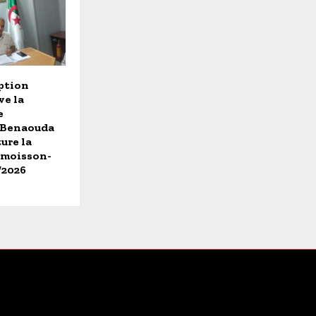
iption
ve la
e
 Benaouda
ure la
 moisson-
/2026