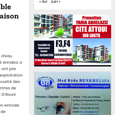
« Avr
Juin »
ble
saison
n d’eau
té Annaba, a
 ont pris
exploitation
écurité des
entres de
El Bouni.
on estivale
s de