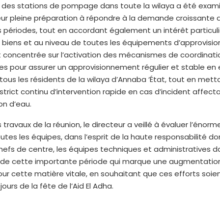
 des stations de pompage dans toute la wilaya a été exami
eur pleine préparation à répondre à la demande croissante 
périodes, tout en accordant également un intérêt particulie
s biens et au niveau de toutes les équipements d’approvisi
t concentrée sur l’activation des mécanismes de coordinati
ces pour assurer un approvisionnement régulier et stable en
 tous les résidents de la wilaya d’Annaba ‘État, tout en met
trict continu d’intervention rapide en cas d’incident affecta
on d’eau.
travaux de la réunion, le directeur a veillé à évaluer l’énorme
outes les équipes, dans l’esprit de la haute responsabilité do
hefs de centre, les équipes techniques et administratives d
 de cette importante période qui marque une augmentation
 cette matière vitale, en souhaitant que ces efforts soien
ours de la fête de l’Aid El Adha.