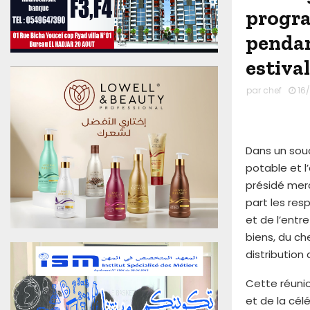
u
progra
0
pendant
6
A
estiva
o
û
par
chef
16/
t
2
0
2
Dans un souc
6
potable et l
E
d
présidé merc
i
part les res
t
et de l’entr
i
biens, du ch
o
distribution
n
N
Cette réunio
°
4
et de la célé