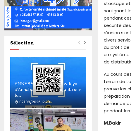
4
stockage et
6
soulignant l
0
pendant ces 
sécurité de
réunion s’es
divers servi
Sélection
au profit de
un système s
de distributi
Au cours des 
terrain de t
ANNABA : La Sûreté de wilaya
preuve les c
d’Annaba lance une enquête sur
le...
préparation
07/08/2026 12:20
demande pour
pendant les j
A
N
M.Bakir
N
A