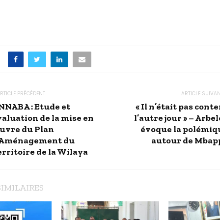
RTICLE PRÉCÉDENT
ARTICLE SUIVA
NNABA : Etude et
« Il n’était pas cont
valuation de la mise en
l’autre jour » – Arbe
uvre du Plan
évoque la polémiq
’Aménagement du
autour de Mbap
erritoire de la Wilaya
SIMILAIRES