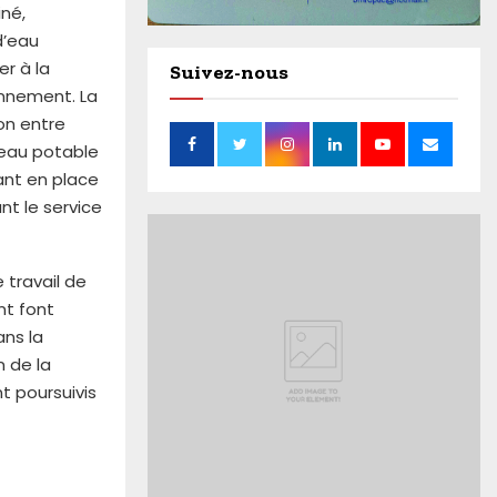
né,
d’eau
r à la
Suivez-nous
onnement. La
on entre
 eau potable
tant en place
nt le service
 travail de
nt font
ans la
 de la
t poursuivis