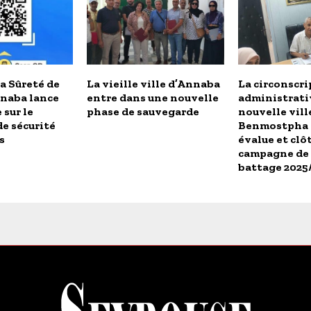
a Sûreté de
La vieille ville d’Annaba
La circonscr
nnaba lance
entre dans une nouvelle
administrati
 sur le
phase de sauvegarde
nouvelle vill
e sécurité
Benmostpha
s
évalue et clôt
campagne de
battage 2025