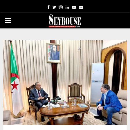
Facebook
Twitter
Instagram
Linkedin
Youtube
Email
PRIMARY
MENU