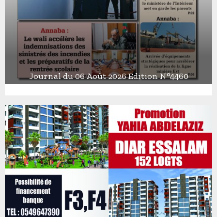
Journal du 06 Août 2026 Edition N°4460
J
o
u
r
n
a
l
d
u
0
6
A
o