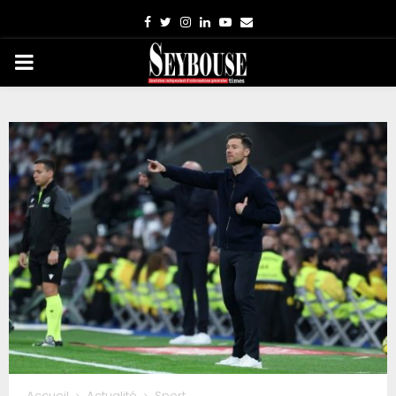
Facebook
Twitter
Instagram
Linkedin
Youtube
Email
PRIMARY
MENU
Accueil
Actualité
Sport