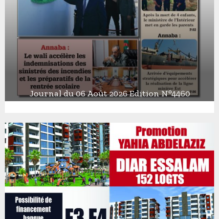
Journal du 06 Août 2026 Edition N°4460
J
o
u
r
n
a
l
d
u
0
6
A