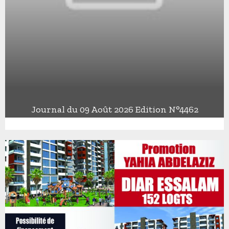
Journal du 09 Août 2026 Edition N°4462
J
o
u
r
n
a
l
d
u
0