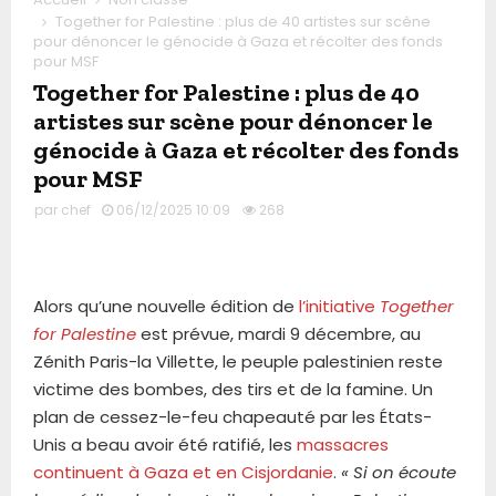
Together for Palestine : plus de 40 artistes sur scène
pour dénoncer le génocide à Gaza et récolter des fonds
pour MSF
Together for Palestine : plus de 40
artistes sur scène pour dénoncer le
génocide à Gaza et récolter des fonds
pour MSF
par
chef
06/12/2025 10:09
268
Alors qu’une nouvelle édition de
l’initiative
Together
for Palestine
est prévue, mardi 9 décembre, au
Zénith Paris-la Villette, le peuple palestinien reste
victime des bombes, des tirs et de la famine. Un
plan de cessez-le-feu chapeauté par les États-
Unis a beau avoir été ratifié, les
massacres
continuent à Gaza et en Cisjordanie
.
« Si on écoute