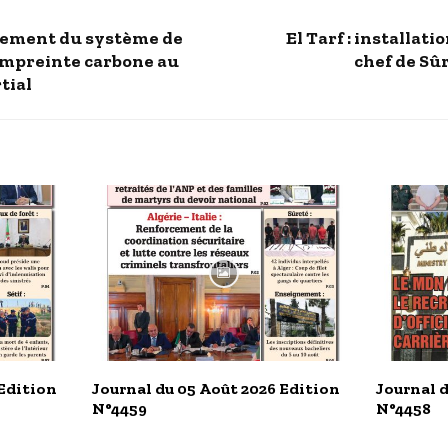
cement du système de
El Tarf : installat
empreinte carbone au
chef de Sû
tial
 Edition
Journal du 05 Août 2026 Edition
Journal d
N°4459
N°4458