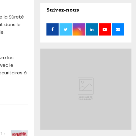
Suivez-nous
e la Sûreté
it dans le
e.
vre les
avec le
curitaires à
NT