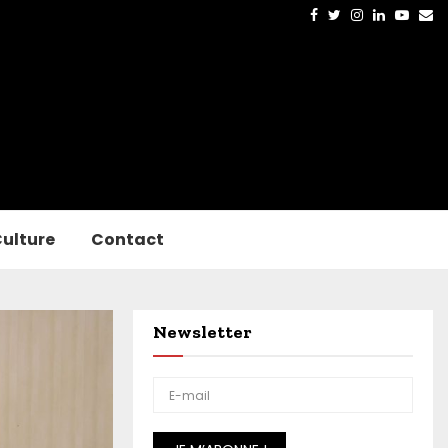
Facebook
Twitter
Instagram
Linkedin
Yout
Em
ulture
Contact
Newsletter