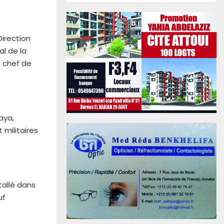
Direction
al de la
u chef de
aya,
t militaires
tallé dans
uf