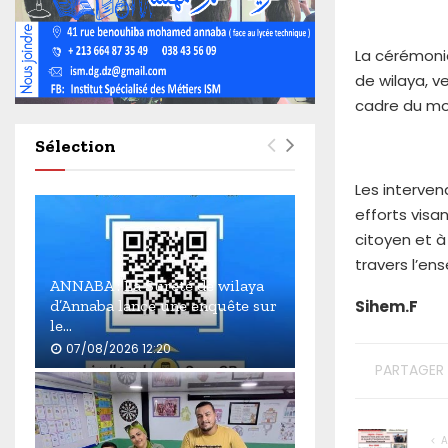
4
6
0
La cérémonie
de wilaya, v
cadre du mo
Sélection
Les interven
efforts visan
citoyen et à
travers l’ens
ANNABA : La Sûreté de wilaya
Sihem.F
d’Annaba lance une enquête sur
le...
07/08/2026 12:20
PARTAGER
A
N
N
A
A