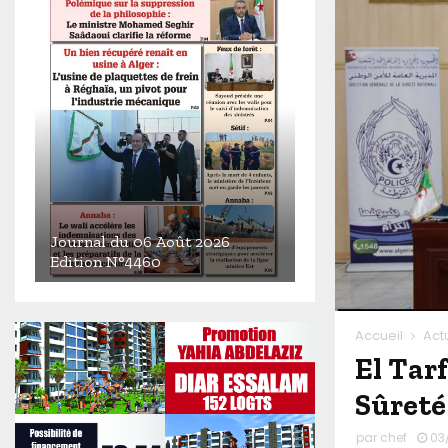
Journal du 06 Août 2026
Edition N°4460
J
o
u
Accueil
Act
r
El Tar
n
Sûreté
a
l
par
chef
03
d