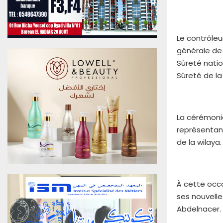
u
0
6
A
Le contrôleu
o
générale de 
û
Sûreté natio
t
Sûreté de la 
2
0
2
6
La cérémonie
E
représentant 
d
de la wilaya.
i
t
i
o
À cette occas
n
N
ses nouvell
°
Abdelnacer.
4