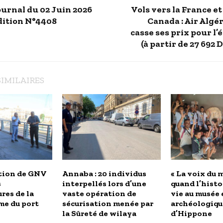
ournal du 02 Juin 2026
Vols vers la France et
dition N°4408
Canada : Air Algé
casse ses prix pour l’
(à partir de 27 692 
SIMILAIRES
tion de GNV
Annaba : 20 individus
« La voix du m
s
interpellés lors d’une
quand l’histo
res de la
vaste opération de
vie au musée 
me du port
sécurisation menée par
archéologiqu
la Sûreté de wilaya
d’Hippone