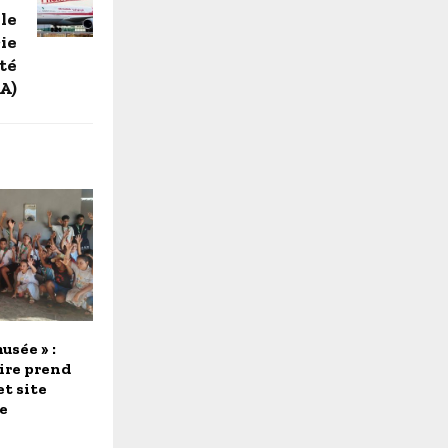
 le
rie
été
DA)
usée » :
ire prend
et site
e