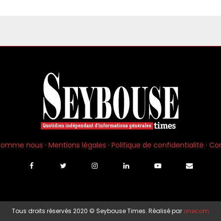
 somme nous
·
Mentions légales
·
Politique de confidentialité
·
Co
Tous droits réservés 2020 © Seybouse Times. Réalisé par
onecom