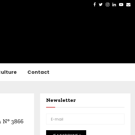
Facebook
Twitter
Instagram
Linkedin
Yout
Em
ulture
Contact
Newsletter
n N° 3866