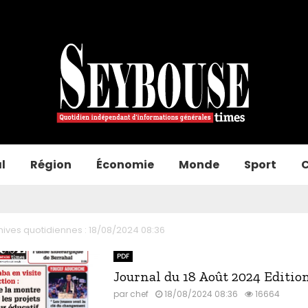
l
Région
Économie
Monde
Sport
C
hives quotidiennes : 18/08/2024 08:36
PDF
Journal du 18 Août 2024 Editio
par
chef
18/08/2024 08:36
16664