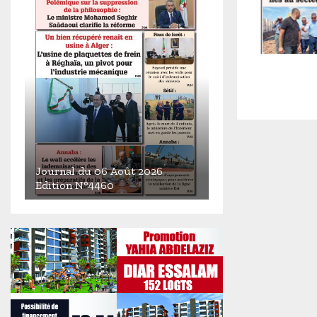
Journal du 06 Août 2026
Edition N°4460
J
o
u
r
n
a
l
d