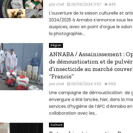
par
chef
29/09/2024 11:57
845
L’ouverture de la saison culturelle et arti
2024/2025 à Annaba s’annonce sous les 
auspices, avec en point d’orgue le salon
la photographie...
Région
ANNABA / Assainissement : Op
de démoustication et de pulvér
d’insecticide au marché couver
‘’Francis’’
par
chef
29/09/2024 11:53
569
Une campagne de démoustication de 
envergure a été lancée, hier, dans la ma
services d’hygiène de l’APC d’Annaba en
collaboration avec les...
Culture