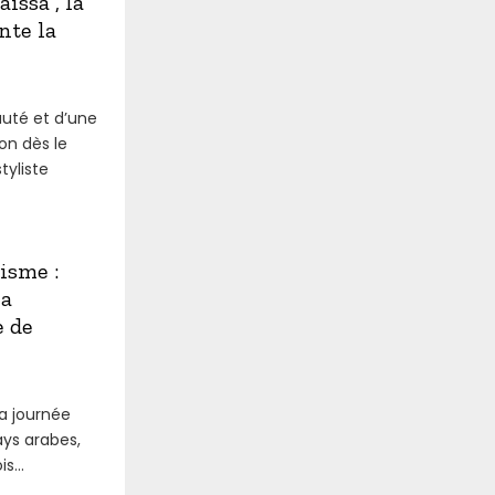
issa , la
nte la
uté et d’une
on dès le
tyliste
isme :
la
e de
la journée
ays arabes,
s...