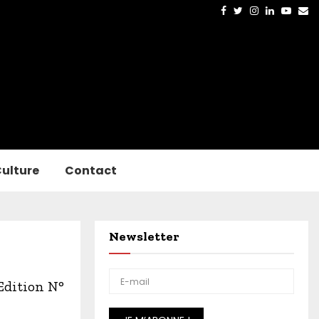
Facebook
Twitter
Instagram
Linkedin
Yout
Em
ulture
Contact
Newsletter
Edition N°