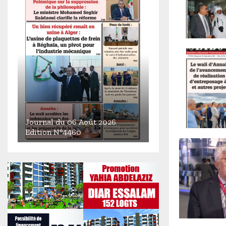
Journal du 06 Août 2026
Edition N°4460
J
o
u
r
n
a
l
d