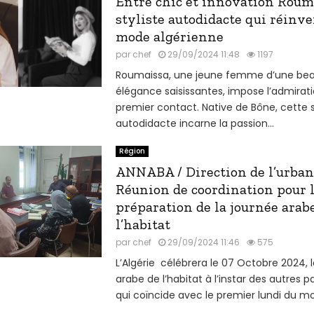
Entre chic et innovation Rouma
styliste autodidacte qui réinve
mode algérienne
par
chef
29/09/2024 11:48
1197
Roumaissa, une jeune femme d’une bea
élégance saisissantes, impose l’admirati
premier contact. Native de Bône, cette s
autodidacte incarne la passion...
Région
ANNABA / Direction de l’urban
Réunion de coordination pour 
préparation de la journée arab
l’habitat
par
chef
29/09/2024 11:46
575
L’Algérie célébrera le 07 Octobre 2024, 
arabe de l’habitat à l’instar des autres p
qui coïncide avec le premier lundi du moi