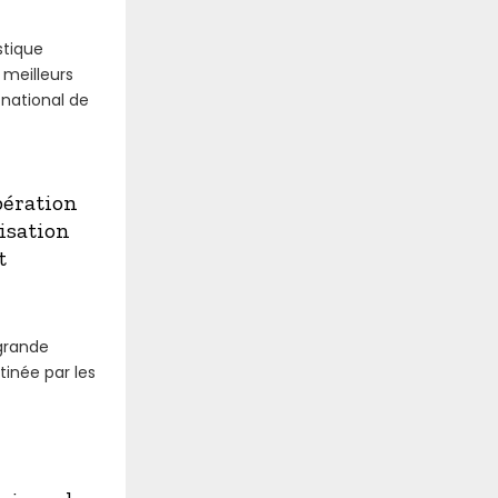
stique
meilleurs
 national de
ération
isation
t
grande
tinée par les