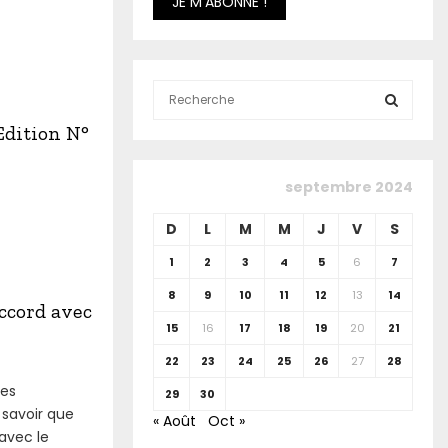
S
e
Edition N°
a
S
r
c
E
septembre 2024
h
f
A
D
L
M
M
J
V
S
o
r
R
1
2
3
4
5
6
7
:
8
9
10
11
12
13
14
C
accord avec
15
16
17
18
19
20
21
H
22
23
24
25
26
27
28
des
29
30
 savoir que
« Août
Oct »
 avec le