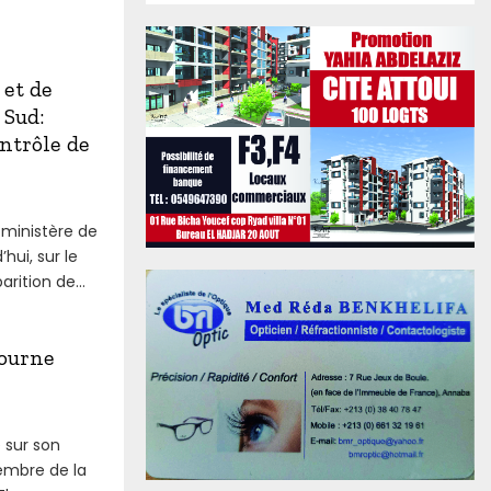
 et de
 Sud:
ntrôle de
 ministère de
hui, sur le
rition de...
tourne
 sur son
embre de la