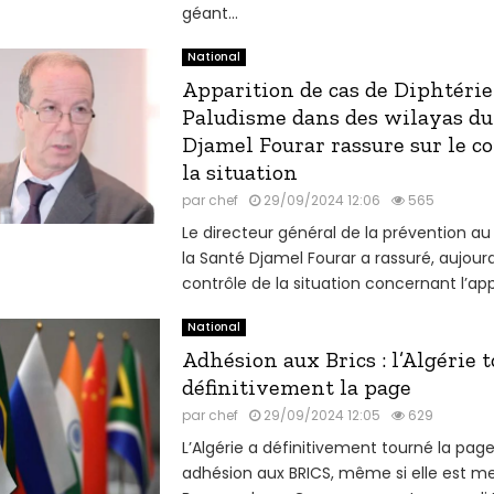
géant...
National
Apparition de cas de Diphtérie
Paludisme dans des wilayas du
Djamel Fourar rassure sur le co
la situation
par
chef
29/09/2024 12:06
565
Le directeur général de la prévention au
la Santé Djamel Fourar a rassuré, aujourd’
contrôle de la situation concernant l’appa
National
Adhésion aux Brics : l’Algérie 
définitivement la page
par
chef
29/09/2024 12:05
629
L’Algérie a définitivement tourné la page
adhésion aux BRICS, même si elle est m