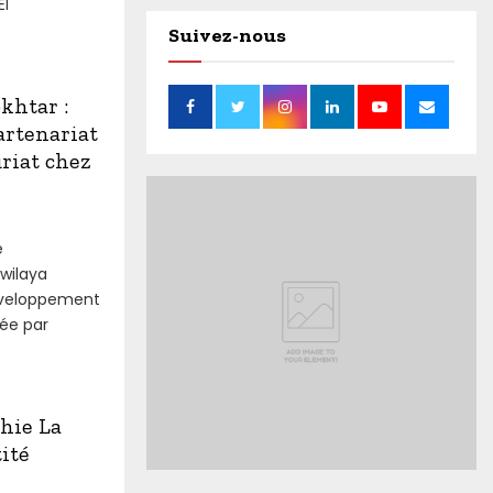
El
Suivez-nous
khtar :
artenariat
riat chez
e
wilaya
éveloppement
tée par
hie La
ité