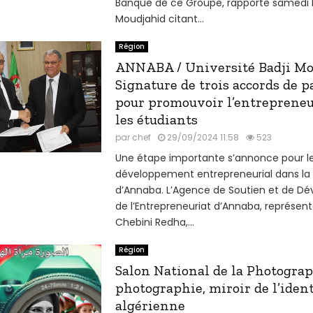
Banque de ce Groupe, rapporte samedi 
Moudjahid citant...
Région
ANNABA / Université Badji Mo
Signature de trois accords de p
pour promouvoir l’entrepreneu
les étudiants
par
chef
29/09/2024 11:58
523
Une étape importante s’annonce pour l
développement entrepreneurial dans la 
d’Annaba. L’Agence de Soutien et de D
de l’Entrepreneuriat d’Annaba, représen
Chebini Redha,...
Région
Salon National de la Photograp
photographie, miroir de l’ident
algérienne