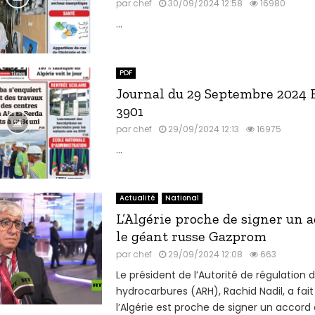
par
chef
30/09/2024 12:58
16980
...
PDF
Journal du 29 Septembre 2024 
3901
par
chef
29/09/2024 12:13
16975
...
Actualité
National
L’Algérie proche de signer un 
le géant russe Gazprom
par
chef
29/09/2024 12:08
663
Le président de l’Autorité de régulation 
hydrocarbures (ARH), Rachid Nadil, a fait
l’Algérie est proche de signer un accord