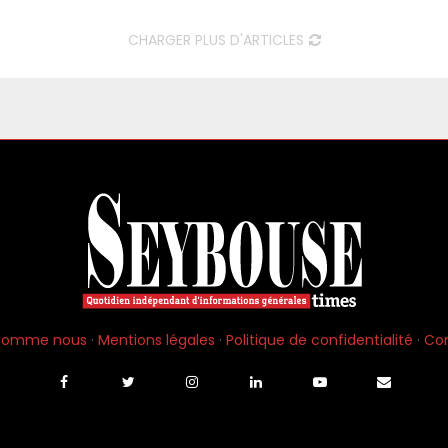
CHARGER PLUS D'ARTICLES
 somme nous
·
Mentions légales
·
Politique de confidentialité
·
Co