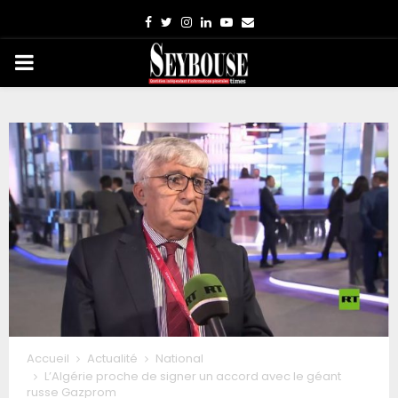
Facebook
Twitter
Instagram
Linkedin
Youtube
Email
PRIMARY
MENU
Accueil
Actualité
National
L’Algérie proche de signer un accord avec le géant
russe Gazprom