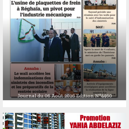
Journal du 06 Août 2026 Edition N°4460
J
o
u
r
n