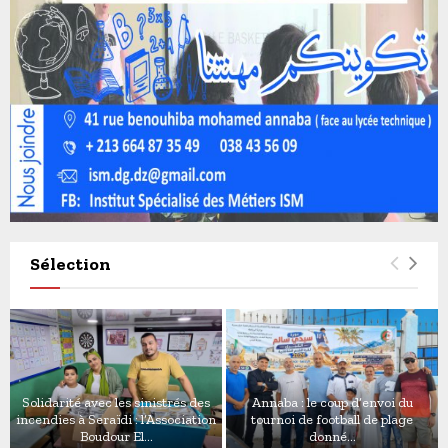
Sélection
Solidarité avec les sinistrés des
Annaba : le coup d’envoi du
incendies à Seraïdi : l’Association
tournoi de football de plage
Boudour El...
donné...