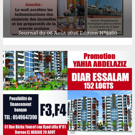
Journal du 06 Août 2026 Edition N°4460
J
o
u
r
n
a
l
d
u
0
6
A
o
û
t