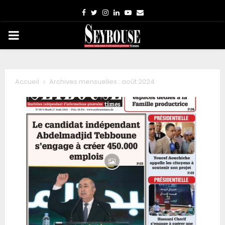
Facebook
Twitter
Instagram
Linkedin
Youtube
Email
PRIMARY
MENU
Accueil
Archives mensuelles : août 2024