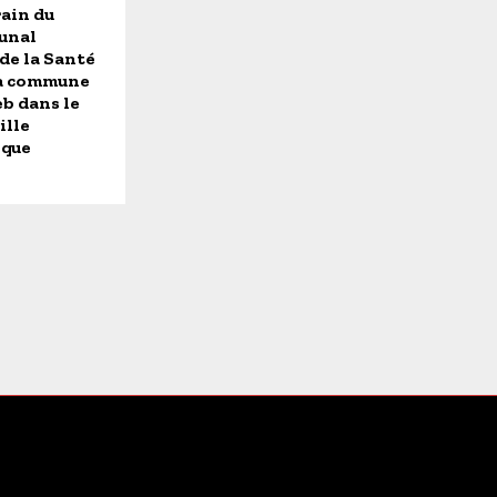
rain du
unal
de la Santé
la commune
b dans le
ille
ique