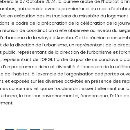
lébrera le 07 Octobre 2024, la journée arabe de l’habitat à l’i
arabes, qui coïncide avec le premier lundi du mois d’octob
fet en exécution des instructions du ministère du logement
dans le cadre de la préparation de la célébration de la jour
ne réunion de coordination a été observée au niveau du siège
 l’urbanisme de la wilaya d’Annaba. Cette réunion a rassembl
 de la direction de l’urbanisme, un représentant de la direc
 public, représentant de la direction de l’urbanisme et l’arc
, représentant de l’OPGI. L’ordre du jour de ce conclave a po
n d’un programme riche et diversifié à l’occasion de la célébr
e de l’habitat, à l’exemple de l’organisation ded portes ouv
s et exposés sur les diverses activités en présence des re
es concernés et qui se focaliseront essentiellement sur la
n urbaine, le facteur environnemental, économique, l’offre de
sement.