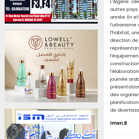
L’Algérie cé
u
autres pays 
0
année. En ef
6
A
l’urbanisme 
o
l’habitat, u
û
direction de
t
représentant
2
l’équipement
0
2
construction
6
l’élaboratio
E
journée arab
d
présentation
i
des organism
t
i
planificatio
o
de divertis
n
N
Imen.B
°
4