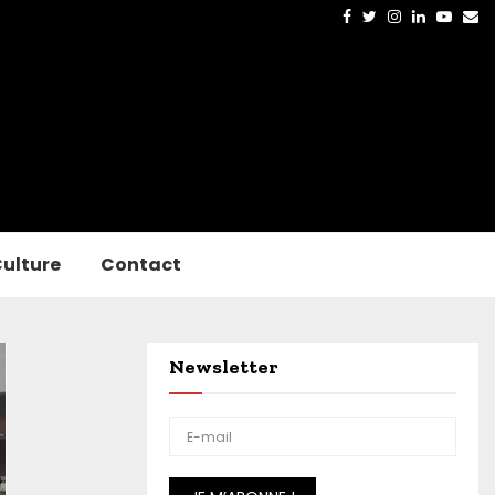
Facebook
Twitter
Instagram
Linkedin
Yout
Em
ulture
Contact
Newsletter