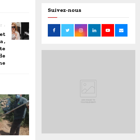
Suivez-nous
NT
 et
 ,
cte
de
ne