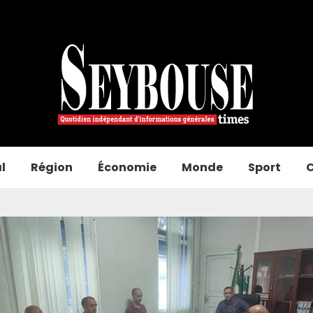
l
Région
Économie
Monde
Sport
C