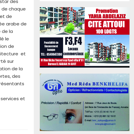
nstar des
re de chaque
 et de
née arabe de
 de la
é le
tion de
hitecture et
rté sur
ation de la
ertes, des
présentants
 services et