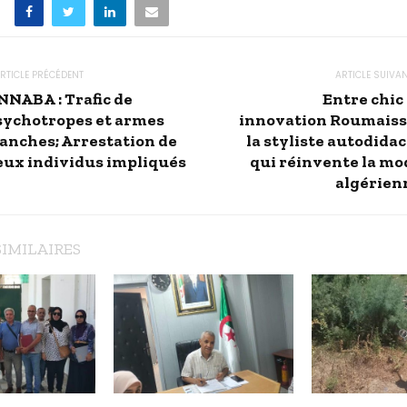
RTICLE PRÉCÉDENT
ARTICLE SUIVA
NNABA : Trafic de
Entre chic
sychotropes et armes
innovation Roumaissa
lanches; Arrestation de
la styliste autodida
eux individus impliqués
qui réinvente la mo
algérien
SIMILAIRES