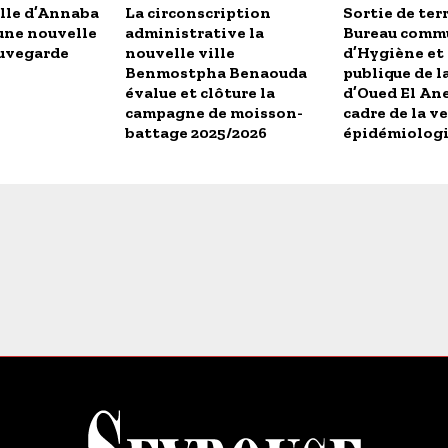
ille d’Annaba
La circonscription
Sortie de ter
une nouvelle
administrative la
Bureau comm
auvegarde
nouvelle ville
d’Hygiène et 
Benmostpha Benaouda
publique de 
évalue et clôture la
d’Oued El Ane
campagne de moisson-
cadre de la ve
battage 2025/2026
épidémiolog