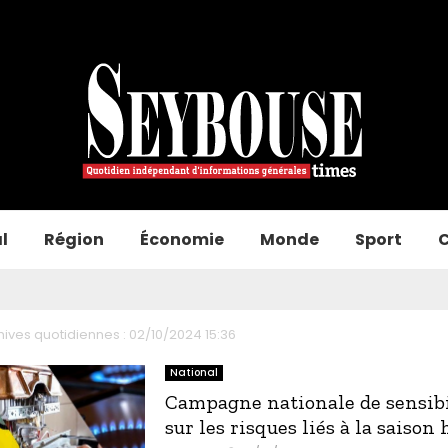
l
Région
Économie
Monde
Sport
C
hives quotidiennes : 02/10/2024 15:36
National
Campagne nationale de sensibi
sur les risques liés à la saison