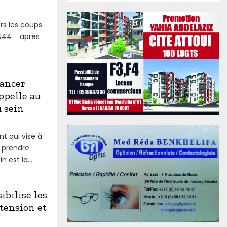
ers les coups
 RN44 après
cancer
ppelle au
 sein
nt qui vise à
e prendre
 est la...
bilise les
rtension et