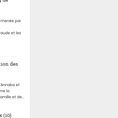
e menée par
aude et les
tion des
d’Annaba et
me la
amille et de...
 (10)