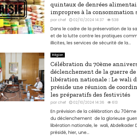
quintaux de denrées alimentai
impropres à la consommation s
par
chef
02/10/2024 14:37
538
Dans le cadre de la préservation de la s
et de la lutte contre les pratiques com
illicites, les services de sécurité de la...
Région
Célébration du 70ème annivers
déclenchement de la guerre de
libération nationale : Le wali 
préside une réunion de coordin
les préparatifs des festivités
par
chef
02/10/2024 14:36
613
En prévision de la célébration du 70ème
du déclenchement de la glorieuse guer
libération nationale, le wali, Abdelkader D
présidé, hier, une...