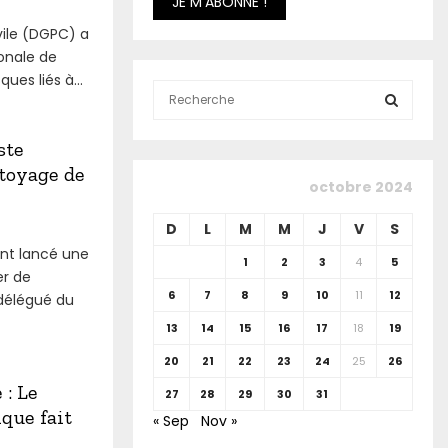
vile (DGPC) a
onale de
ques liés à...
S
e
a
S
ste
r
ttoyage de
c
E
octobre 2024
h
f
A
D
L
M
M
J
V
S
o
nt lancé une
r
R
1
2
3
4
5
er de
:
6
7
8
9
10
11
12
 délégué du
C
13
14
15
16
17
18
19
H
20
21
22
23
24
25
26
: Le
27
28
29
30
31
que fait
« Sep
Nov »