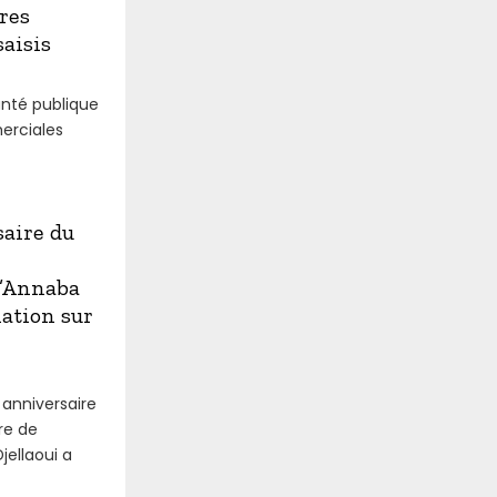
res
aisis
anté publique
merciales
aire du
d’Annaba
ation sur
 anniversaire
re de
jellaoui a