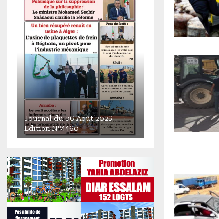
Journal du 06 Août 2026
Edition N°4460
J
o
u
r
n
a
l
d