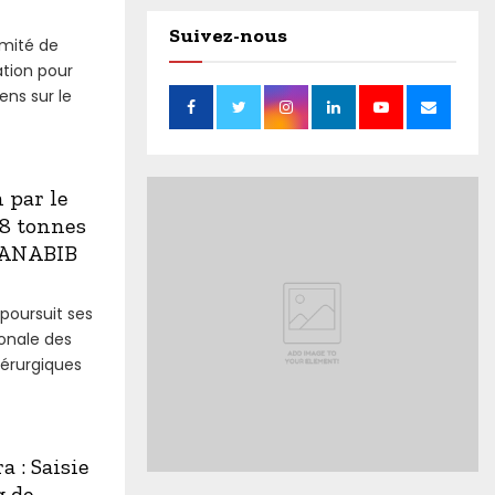
Suivez-nous
imité de
ation pour
ens sur le
 par le
28 tonnes
à ANABIB
 poursuit ses
ionale des
dérurgiques
 : Saisie
g de