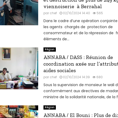
viennoiserie à Berrahal
par
chef
02/10/2024 14:40
565
Dans le cadre d’une opération conjoint
les agents chargés de protection de
consommateur et de la répression de fr
éléments de...
Région
ANNABA / DASS : Réunion de
coordination axée sur l’attribu
aides sociales
par
chef
02/10/2024 14:39
680
Sous la supervision de monsieur le wali 
conformément aux directives de mada
ministre de la solidarité nationale, de la f
Région
ANNABA / El Bouni : Plus de dix