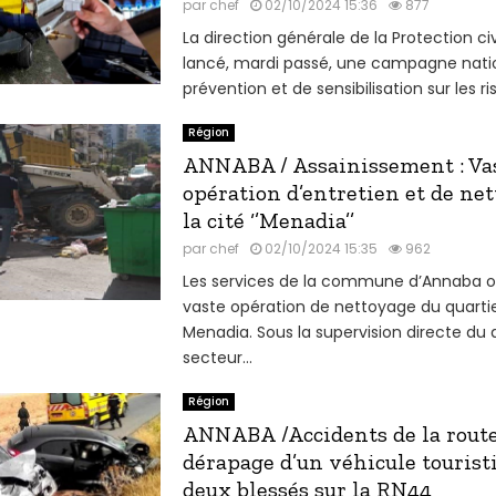
par
chef
02/10/2024 15:36
877
La direction générale de la Protection ci
lancé, mardi passé, une campagne nati
prévention et de sensibilisation sur les ris
Région
ANNABA / Assainissement : Va
opération d’entretien et de ne
la cité ‘’Menadia’’
par
chef
02/10/2024 15:35
962
Les services de la commune d’Annaba o
vaste opération de nettoyage du quarti
Menadia. Sous la supervision directe du
secteur...
Région
ANNABA /Accidents de la route 
dérapage d’un véhicule touristi
deux blessés sur la RN44