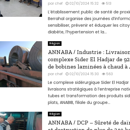
par
chef
02/10/2024 15:32
513
L’établissement public de santé de prox
Berrahal organise des journées d’inform
sensibiliser, prévenir et éduquer les citoy
diabète, l’hypertension et la...
Région
ANNABA / Industrie : Livraison
complexe Sider El Hadjar de 9
de bobines laminées à chaud 
par
chef
02/10/2024 15:30
563
Le complexe sidérurgique Sider El Hadjar
livraisons stratégiques à l’entreprise nat
tubes et transformation des produits si
plats, ANABIB, filiale du groupe...
Région
ANNABA / DCP – Sûreté de daïra
et destruction de plus de 249 k