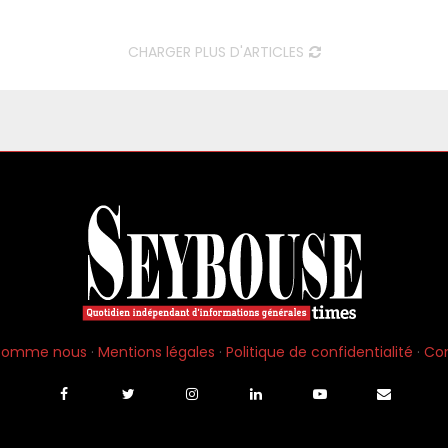
CHARGER PLUS D'ARTICLES
 somme nous
·
Mentions légales
·
Politique de confidentialité
·
Co