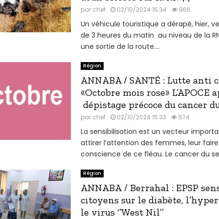
par
chef
02/10/2024 15:34
966
Un véhicule touristique a dérapé, hier, v
de 3 heures du matin au niveau de la
une sortie de la route....
Région
ANNABA / SANTÉ : Lutte anti 
«Octobre mois rose» L’APOCE a
dépistage précoce du cancer du
par
chef
02/10/2024 15:33
574
La sensibilisation est un vecteur importa
attirer l’attention des femmes, leur fair
conscience de ce fléau. Le cancer du sein
Région
ANNABA / Berrahal : EPSP sensi
citoyens sur le diabète, l’hype
le virus ‘’West Nil’’