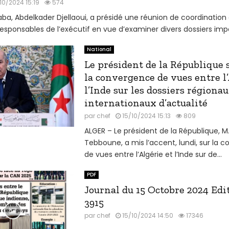
10/2024 15:19
574
aba, Abdelkader Djellaoui, a présidé une réunion de coordinatio
responsables de l’exécutif en vue d’examiner divers dossiers impor
National
Le président de la République 
la convergence de vues entre l’
l’Inde sur les dossiers régionau
internationaux d’actualité
par
chef
15/10/2024 15:13
809
ALGER – Le président de la République, M
Tebboune, a mis l’accent, lundi, sur la 
de vues entre l’Algérie et l’Inde sur de...
PDF
Journal du 15 Octobre 2024 Edi
3915
par
chef
15/10/2024 14:50
17346