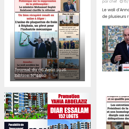
par
chef
15/
Le wali d’Ann
de plusieurs 
Journal du 06 Août 2026
Edition N°4460
J
o
u
r
n
a
l
d