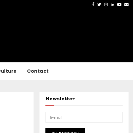
Facebook
Twitter
Instagram
Linkedin
Yout
Em
ulture
Contact
Newsletter