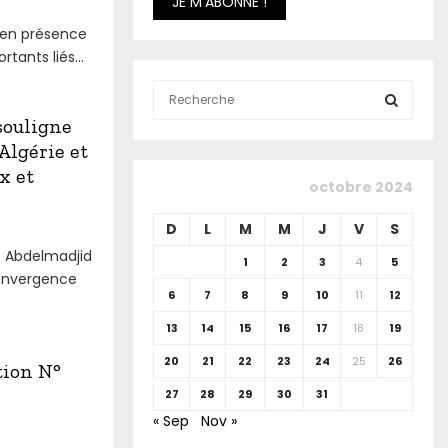
n en présence
tants liés...
S
e
souligne
a
S
Algérie et
r
x et
c
E
octobre 2024
h
f
A
D
L
M
M
J
V
S
o
. Abdelmadjid
r
R
1
2
3
4
5
convergence
:
6
7
8
9
10
11
12
C
13
14
15
16
17
18
19
H
20
21
22
23
24
25
26
tion N°
27
28
29
30
31
« Sep
Nov »