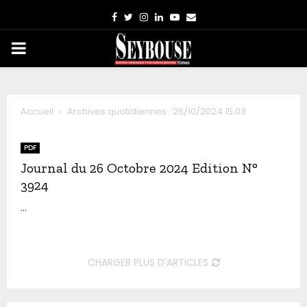
Facebook
Twitter
Instagram
Linkedin
Youtube
Email
PRIMARY
MENU
Accueil
Archives quotidiennes : 26/10/2024 15:03
PDF
Journal du 26 Octobre 2024 Edition N°
3924
...
CHARGER PLUS D'ARTICLES