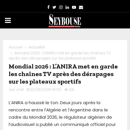
Facebook
Twitter
Instagram
Linkedin
Youtube
Email
PRIMARY
MENU
Accueil
Actualité
Mondial 2026 : L’ANIRA met en garde les chaînes TV
après des dérapages sur les plateaux sportifs
Mondial 2026 : L’ANIRA met en garde
les chaînes TV après des dérapages
sur les plateaux sportifs
par
chef
22/06/2026 15:50
128
L’ANIRA a haussé le ton. Deux jours après la
rencontre entre l’Algérie et l’Argentine dans le
cadre du Mondial 2026, le régulateur algérien de
l’audiovisuel a publié un communiqué officiel pour