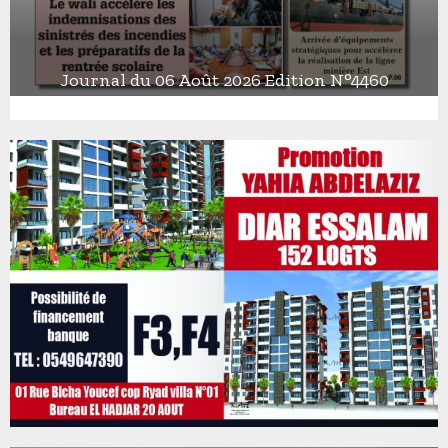
Journal du 06 Août 2026 Edition N°4460
J
o
u
r
n
a
l
d
u
0
6
A
o
û
t
2
0