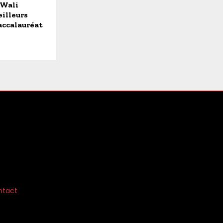
 Wali
illeurs
accalauréat
ntact