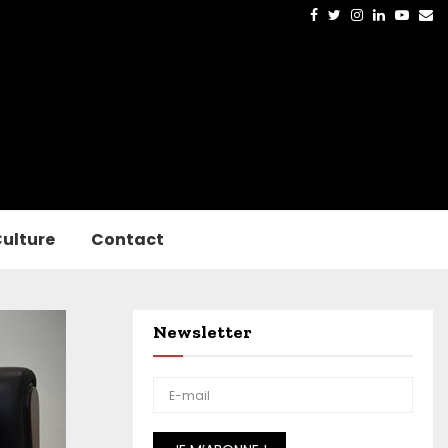
Facebook
Twitter
Instagram
Linkedin
Yout
Em
ulture
Contact
Newsletter