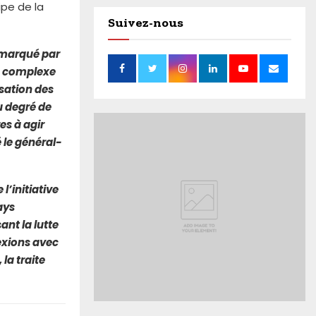
ipe de la
Suivez-nous
l marqué par
re complexe
sation des
u degré de
es à agir
 le général-
l’initiative
ays
nt la lutte
exions avec
 la traite