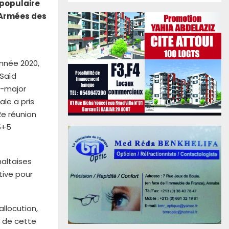
 populaire
 Armées des
année 2020,
 Saïd
l-major
le a pris
2e réunion
5+5
altaises
tive pour
allocution,
e de cette