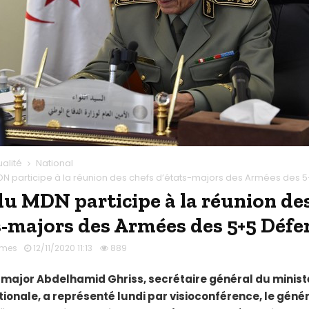
ualité
National
DN participe à la réunion des chefs d’états-majors des Armées des 
du MDN participe à la réunion de
s-majors des Armées des 5+5 Défe
imes
12/11/2020 11:13
889
major Abdelhamid Ghriss, secrétaire général du minist
ionale, a représenté lundi par visioconférence, le géné