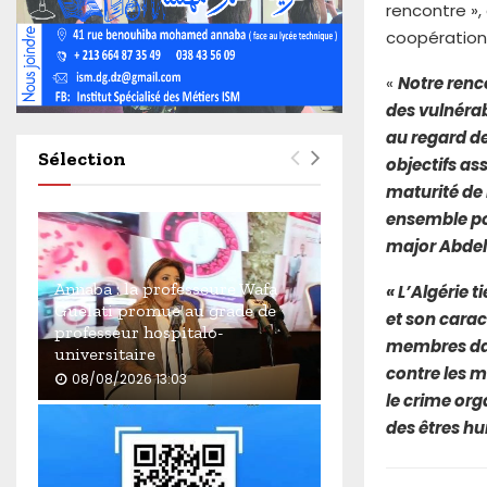
4
rencontre »,
6
coopération
0
«
Notre renc
des vulnérab
au regard de
Sélection
objectifs as
maturité de 
ensemble pou
major Abdel
Annaba : la professeure Wafa
« L’Algérie 
Guelati promue au grade de
et son cara
professeur hospitalo-
membres dans
universitaire
contre les m
08/08/2026 13:03
le crime orga
A
des êtres hu
n
n
a