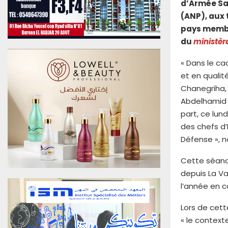
d’Armée Sa
u
(ANP), aux 
0
6
pays membr
A
du
ministèr
o
û
« Dans le cad
t
et en qualit
2
Chanegriha, 
0
Abdelhamid G
2
6
part, ce lun
E
des chefs d
d
Défense », 
i
t
Cette séanc
i
depuis La Va
o
l’année en c
n
N
Lors de cett
°
« le context
4