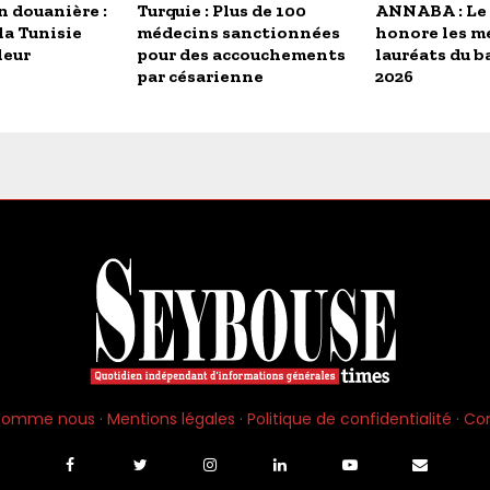
 douanière :
Turquie : Plus de 100
ANNABA : Le
 la Tunisie
médecins sanctionnées
honore les me
leur
pour des accouchements
lauréats du b
par césarienne
2026
 somme nous
·
Mentions légales
·
Politique de confidentialité
·
Co