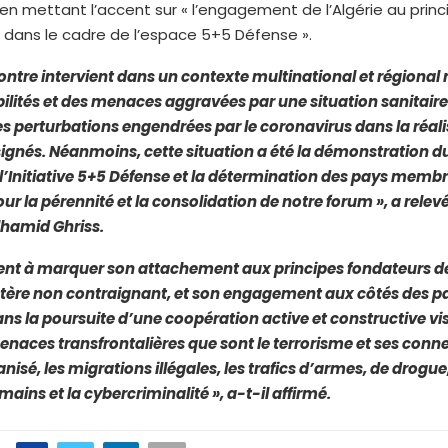
 en mettant l’accent sur « l’engagement de l’Algérie au princ
 dans le cadre de l’espace 5+5 Défense ».
ontre intervient dans un contexte multinational et régiona
ilités et des menaces aggravées par une situation sanitai
s perturbations engendrées par le coronavirus dans la réali
signés. Néanmoins, cette situation a été la démonstration d
l’Initiative 5+5 Défense et la détermination des pays membr
r la pérennité et la consolidation de notre forum », a relevé
hamid Ghriss.
tient à marquer son attachement aux principes fondateurs de 
ctère non contraignant, et son engagement aux côtés des p
 la poursuite d’une coopération active et constructive visa
enaces transfrontalières que sont le terrorisme et ses conn
nisé, les migrations illégales, les trafics d’armes, de drogue,
mains et la cybercriminalité », a-t-il affirmé.