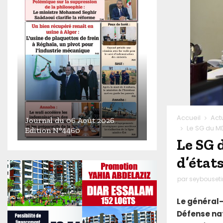
Accueil
Act
Journal du 06 Août 2026
Le SG du M
Edition N°4460
Le SG 
J
o
d’état
u
r
par
seybouset
n
a
Le général-
l
Défense nat
d