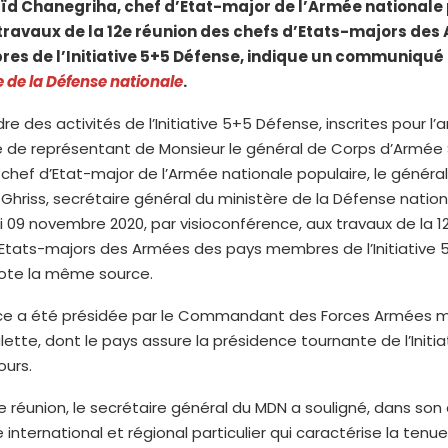
ïd Chanegriha, chef d’Etat-major de l’Armée nationale
travaux de la 12e réunion des chefs d’Etats-majors des
es de l’Initiative 5+5 Défense, indique un communiqué
e de la Défense nationale
.
re des activités de l’Initiative 5+5 Défense, inscrites pour l’
é de représentant de Monsieur le général de Corps d’Armée
chef d’Etat-major de l’Armée nationale populaire, le généra
hriss, secrétaire général du ministère de la Défense nationa
di 09 novembre 2020, par visioconférence, aux travaux de la 1
’Etats-majors des Armées des pays membres de l’Initiative 
note la même source.
e a été présidée par le Commandant des Forces Armées m
lette, dont le pays assure la présidence tournante de l’Initia
ours.
e réunion, le secrétaire général du MDN a souligné, dans son 
e international et régional particulier qui caractérise la tenu