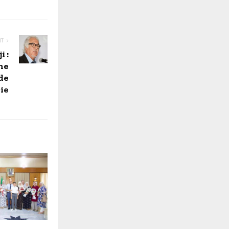
NT
i :
une
de
ie