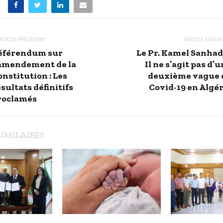
RTICLE PRÉCÉDENT
ARTICLE SUIVA
éférendum sur
Le Pr. Kamel Sanhadj
’amendement de la
Il ne s’agit pas d’
nstitution : Les
deuxième vague 
sultats définitifs
Covid-19 en Algér
roclamés
SIMILAIRES