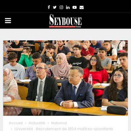
Facebook
Twitter
Instagram
Linkedin
Youtube
Email
PRIMARY
MENU
Accueil
Actualité
National
Université : Recrutement de 1904 maîtres-assistants