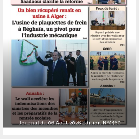
Journal du 06 Août 2026 Edition N°4460
J
o