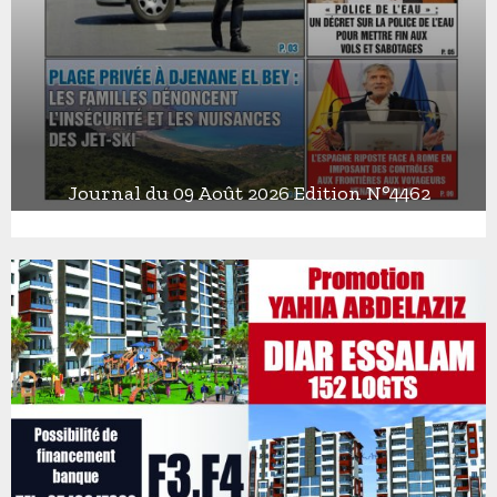
Journal du 09 Août 2026 Edition N°4462
J
o
u
r
n
a
l
d
u
0
9
A