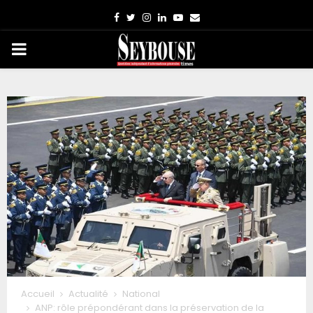
Facebook
Twitter
Instagram
Linkedin
Youtube
Email
PRIMARY
MENU
Accueil
Actualité
National
ANP: rôle prépondérant dans la préservation de la