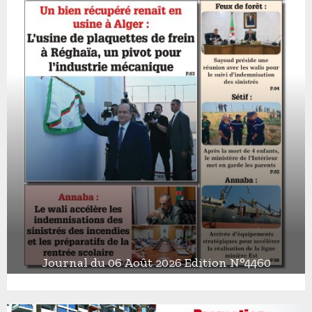
Journal du 06 Août 2026 Edition N°4460
J
o
u