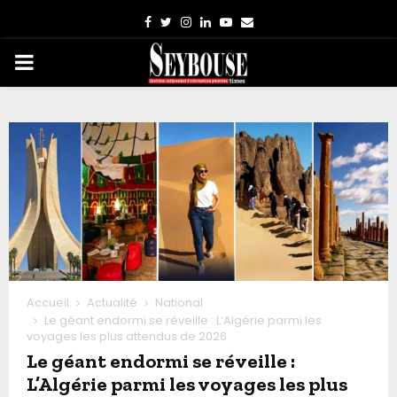
Facebook
Twitter
Instagram
Linkedin
Youtube
Email
PRIMARY
MENU
Accueil
Actualité
National
Le géant endormi se réveille : L’Algérie parmi les
voyages les plus attendus de 2026
Le géant endormi se réveille :
L’Algérie parmi les voyages les plus