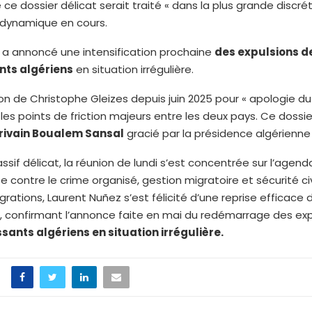
 ce dossier délicat serait traité « dans la plus grande discrét
 dynamique en cours.
, il a annoncé une intensification prochaine
des expulsions d
nts algériens
en situation irrégulière.
ion de Christophe Gleizes depuis juin 2025 pour « apologie du
 les points de friction majeurs entre les deux pays. Ce dossie
rivain Boualem Sansal
gracié par la présidence algérienne 
sif délicat, la réunion de lundi s’est concentrée sur l’agenda 
te contre le crime organisé, gestion migratoire et sécurité civi
grations, Laurent Nuñez s’est félicité d’une reprise efficace 
, confirmant l’annonce faite en mai du redémarrage des exp
ssants algériens en situation irrégulière.