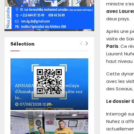
4
ministre s’e
6
avec Laure
0
deux pays.
Après une p
visite de Sa
Sélection
Paris
. Ce r
Laurent Nuñe
haut niveau.
Cette dynam
avec les vis
ANNABA : La Sûreté de wilaya
des Sceaux,
d’Annaba lance une enquête sur
le...
Le dossier 
07/08/2026 12:20
A
Interrogé su
N
Nuñez a affi
N
actuellement
A