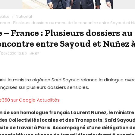
ualité
National
rance : Plusieurs dossiers au menu de la rencontre entre Sayoud et N
e – France : Plusieurs dossiers a
rencontre entre Sayoud et Nuñez à
/06/2026 10:59
87
aris, le ministre algérien Saïd Sayoud relance le dialogue avec
ançaises sur plusieurs dossiers sensibles.
ie360 sur Google Actualités
ion de son homologue français Laurent Nunez, le ministre
, des Collectivités locales et des Transports, Saïd Sayou
isite de travail à Paris. Accompagné d’une délégation d