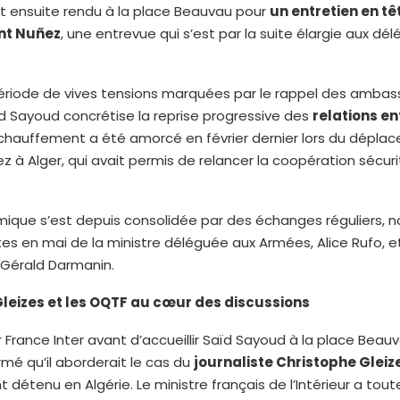
st ensuite rendu à la place Beauvau pour
un entretien en t
nt Nuñez
, une entrevue qui s’est par la suite élargie aux dé
ériode de vives tensions marquées par le rappel des ambass
ïd Sayoud concrétise la reprise progressive des
relations en
échauffement a été amorcé en février dernier lors du dépla
z à Alger, qui avait permis de relancer la coopération sécuri
ique s’est depuis consolidée par des échanges réguliers,
ites en mai de la ministre déléguée aux Armées, Alice Rufo, 
 Gérald Darmanin.
Gleizes et les OQTF au cœur des discussions
r France Inter avant d’accueillir Saïd Sayoud à la place Beau
rmé qu’il aborderait le cas du
journaliste Christophe Gleiz
 détenu en Algérie. Le ministre français de l’Intérieur a tout