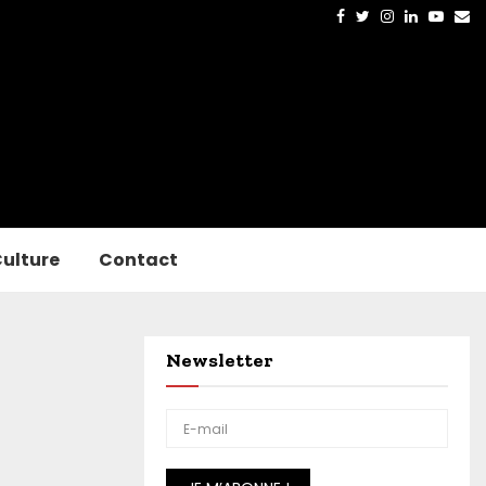
Facebook
Twitter
Instagram
Linkedin
Yout
Em
ulture
Contact
Newsletter