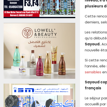
niveau, il 
u
plusieurs d
0
6
Cette rencon
A
derniers, se
o
û
Les relations
t
qu’a débutée 
2
0
Sayoud.
Acc
2
nouvelle éta
6
E
Si cette re
d
l’année, ell
i
sensibles
ent
t
i
Sayoud copr
o
français
n
N
Le séjour pa
°
4
accueilli pa