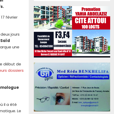
er
s.
 17 février
 deux jours
 Saïd
marque une
le début de
eurs dossiers
homologue
où il a été
omatique. Le