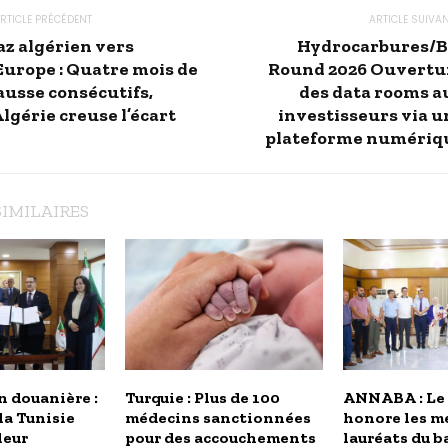
RTICLE PRÉCÉDENT
ARTICLE SUIVA
az algérien vers
Hydrocarbures/B
’Europe : Quatre mois de
Round 2026 Ouvertu
ausse consécutifs,
des data rooms a
Algérie creuse l’écart
investisseurs via u
plateforme numériq
SIMILAIRES
 douanière :
Turquie : Plus de 100
ANNABA : Le
 la Tunisie
médecins sanctionnées
honore les me
leur
pour des accouchements
lauréats du b