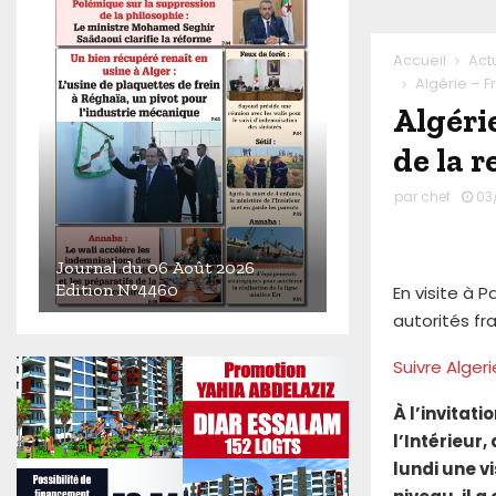
Accueil
Act
Algérie – F
Algéri
de la 
par
chef
03
Journal du 06 Août 2026
Edition N°4460
En visite à P
autorités fr
J
o
Suivre Alger
u
r
À l’invitat
n
a
l’Intérieur
l
lundi une v
d