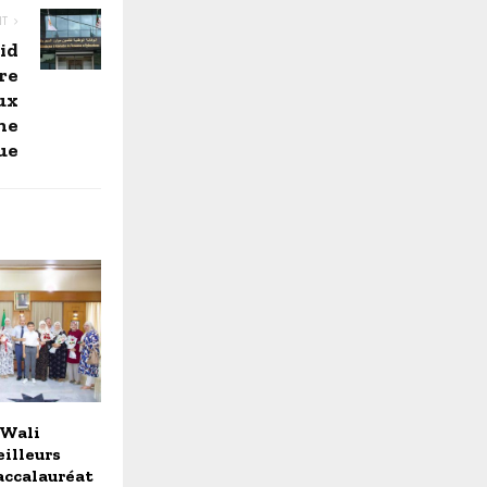
NT
id
re
ux
ne
ue
 Wali
illeurs
accalauréat