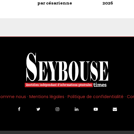
par césarienne
2026
 somme nous
·
Mentions légales
·
Politique de confidentialité
·
Co