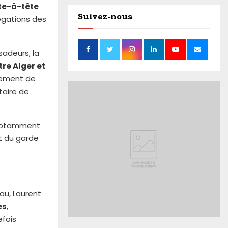
ête-à-tête
Suivez-nous
légations des
adeurs, la
tre Alger et
cement de
taire de
 notamment
et du garde
vau, Laurent
es
,
efois