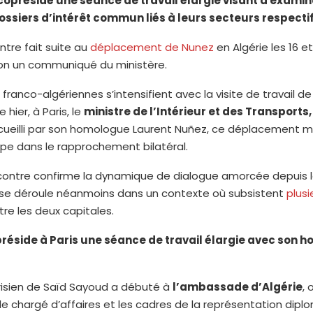
a coprésidé une séance de travail élargie visant à examin
ossiers d’intérêt commun liés à leurs secteurs respectif
tre fait suite au
déplacement de Nunez
en Algérie les 16 et
lon un communiqué du ministère.
 franco-algériennes s’intensifient avec la visite de travail de
hier, à Paris, le
ministre de l’Intérieur et des Transports,
ueilli par son homologue Laurent Nuñez, ce déplacement 
pe dans le rapprochement bilatéral.
ncontre confirme la dynamique de dialogue amorcée depuis 
e se déroule néanmoins dans un contexte où subsistent
plusi
re les deux capitales.
éside à Paris une séance de travail élargie avec son 
risien de Saïd Sayoud a débuté à
l’ambassade d’Algérie
, 
r le chargé d’affaires et les cadres de la représentation dipl