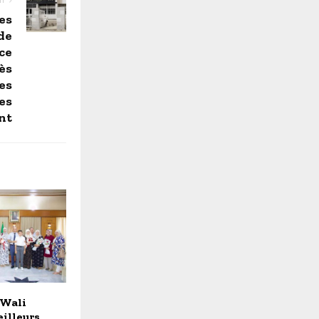
NT
es
 de
ce
cès
es
les
nt
 Wali
illeurs