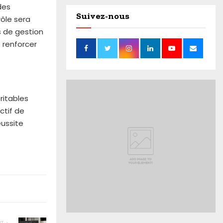
des
Suivez-nous
rôle sera
 de gestion
e renforcer
ritables
ctif de
éussite