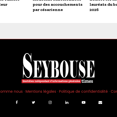
leur
pour des accouchements
lauréats du b
par césarienne
2026
 somme nous
·
Mentions légales
·
Politique de confidentialité
·
Co