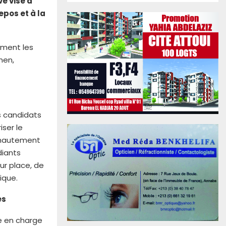
e vise à
epos et à la
ement les
men,
s candidats
iser le
 hautement
diants
ur place, de
ique.
es
se en charge