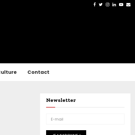
Facebook
Twitter
Instagram
Linkedin
Yout
Em
ulture
Contact
Newsletter