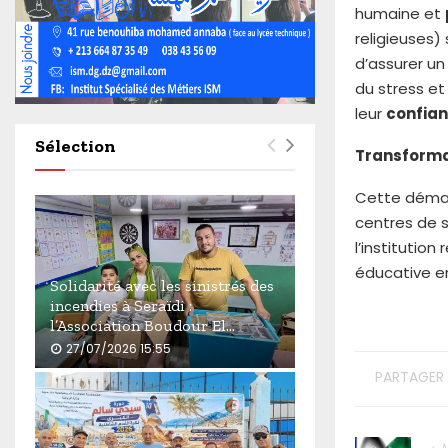
4
humaine et
6
religieuses)
0
d’assurer u
du stress et
leur
confia
Sélection
Transformat
Cette démarc
centres de s
l’institutio
éducative en
Solidarité avec les sinistrés des
incendies à Seraïdi :
l’Association Boudour El...
27/07/2026 15:55
PARTAGER
S
o
l
i