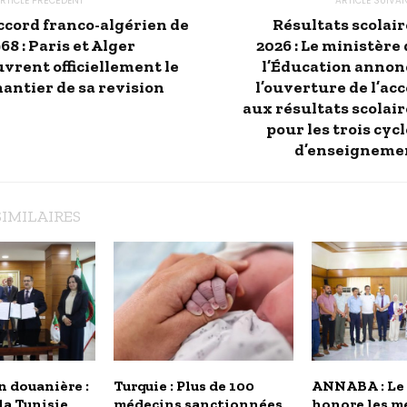
RTICLE PRÉCÉDENT
ARTICLE SUIVA
ccord franco-algérien de
Résultats scolair
68 : Paris et Alger
2026 : Le ministère
uvrent officiellement le
l’Éducation annon
hantier de sa revision
l’ouverture de l’ac
aux résultats scolair
pour les trois cyc
d’enseigneme
SIMILAIRES
 douanière :
Turquie : Plus de 100
ANNABA : Le
 la Tunisie
médecins sanctionnées
honore les me