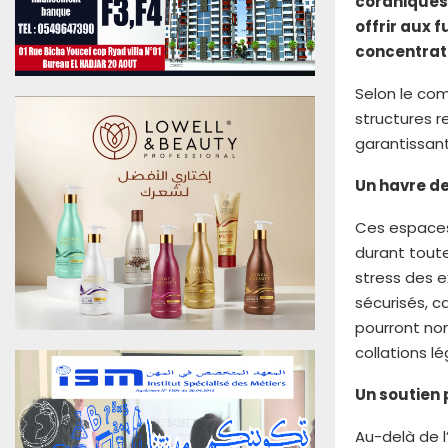
coraniques 
u
offrir aux 
0
concentrati
6
A
Selon le com
o
û
structures r
t
garantissant
2
0
Un havre de
2
6
Ces espaces
E
durant toute
d
stress des 
i
sécurisés, c
t
pourront no
i
o
collations l
n
N
Un soutien
°
4
Au-delà de l