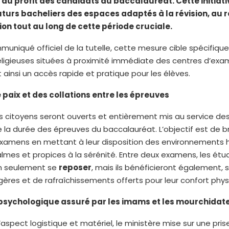
au profit des candidats au baccalauréat. Cette initiativ
futurs bacheliers des espaces adaptés à la révision, au r
on tout au long de cette période cruciale.
muniqué officiel de la tutelle, cette mesure cible spécifiqu
eligieuses situées à proximité immédiate des centres d’exa
 ainsi un accès rapide et pratique pour les élèves.
 paix et des collations entre les épreuves
 citoyens seront ouverts et entièrement mis au service de
 la durée des épreuves du baccalauréat. L’objectif est de br
examens en mettant à leur disposition des environnements
almes et propices à la sérénité. Entre deux examens, les étu
n seulement se
reposer
, mais ils bénéficieront également, s
égères et de rafraîchissements offerts pour leur confort phys
 psychologique assuré par les imams et les mourchidat
’aspect logistique et matériel, le ministère mise sur une pri