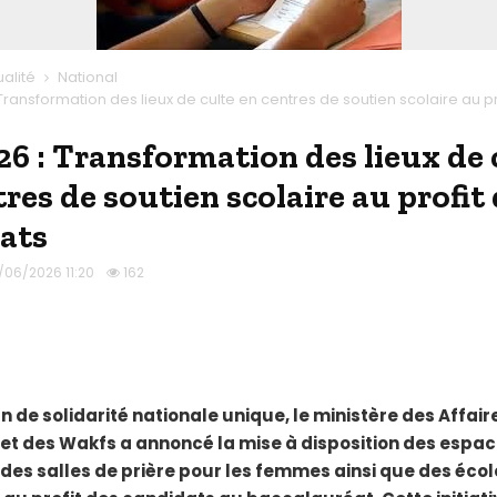
ualité
National
Transformation des lieux de culte en centres de soutien scolaire au pr
26 : Transformation des lieux de 
res de soutien scolaire au profit
ats
/06/2026 11:20
162
n de solidarité nationale unique, le ministère des Affair
 et des Wakfs a annoncé la mise à disposition des espa
es salles de prière pour les femmes ainsi que des écol