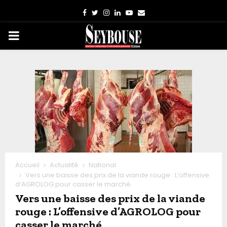
Facebook
Twitter
Instagram
Linkedin
Youtube
Email
PRIMARY
MENU
Accueil
Actualité
National
Vers une baisse des prix de la viande rouge : L’offensive
d’AGROLOG pour casser le marché
Vers une baisse des prix de la viande
rouge : L’offensive d’AGROLOG pour
casser le marché