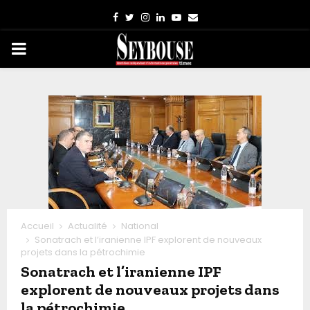
Facebook
Twitter
Instagram
Linkedin
Youtube
Email
PRIMARY
MENU
Accueil
Actualité
National
Sonatrach et l’iranienne IPF explorent de nouveaux
projets dans la pétrochimie
Sonatrach et l’iranienne IPF
explorent de nouveaux projets dans
la pétrochimie