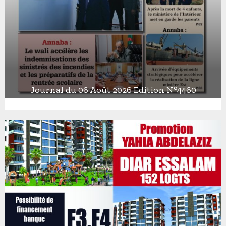
Journal du 06 Août 2026 Edition N°4460
J
o
u
r
n
a
l
d
u
0
6
A