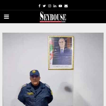
Facebook
Twitter
Instagram
Linkedin
Youtube
Email
PRIMARY
MENU