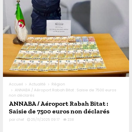
Accueil
Actualité
Région
ANNABA / Aéroport Rabah Bitat : Saisie de 7500 euros
non déclarés
ANNABA / Aéroport Rabah Bitat :
Saisie de 7500 euros non déclarés
par
chef
25/11/2025 09:17
238