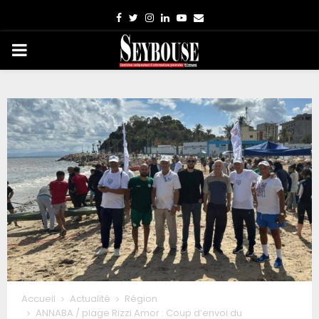
Facebook
Twitter
Instagram
Linkedin
Youtube
Email
PRIMARY
MENU
Accueil
Actualité
Région
ANNABA / plage Rizzi Amor : Coup d’envoi du