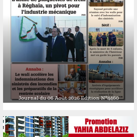
Journal du 06 Août 2026 Edition N°4460
J
o
u
r
n