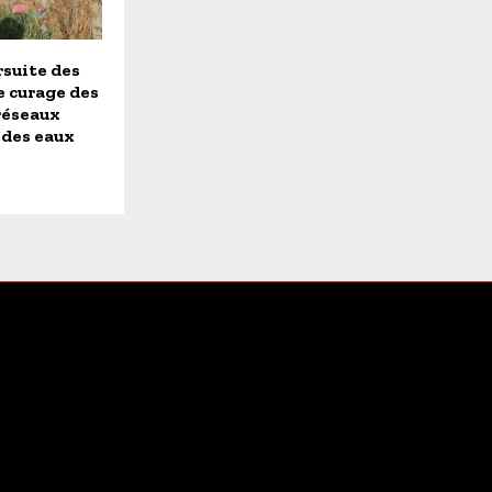
rsuite des
e curage des
réseaux
 des eaux