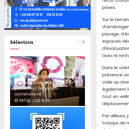
l’état d’ava
4
prises.
6
0
Sur le terrai
d’aménageme
pavage, d’éc
espaces déd
Sélection
d’évacuatio
avec le ren
Dans le vole
présence acc
Annaba : la professeure Wafa
civile au ni
Guelati promue au grade de
professeur hospitalo-
également la
universitaire
tout en veill
08/08/2026 13:03
déplacement
A
n
Par ailleurs,
n
travaux de r
a