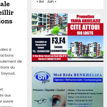
« Avr
Juin »
ale
illir
ions
cales à
’actions
éroulement de
ctions du
d Sayoud,
et
nés aux
r suivre