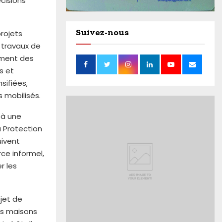
cisions
Suivez-nous
projets
travaux de
ement des
s et
sifiées,
 mobilisés.
 à une
a Protection
uivent
rce informel,
r les
bjet de
es maisons