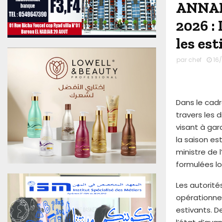
ANNABA
u
0
2026 :
6
A
les es
o
û
par
chef
16/
t
2
0
2
Dans le cadr
6
travers les 
E
visant à gar
d
la saison es
i
ministre de l
t
i
formulées lo
o
n
Les autorité
N
opérationnel
°
estivants. D
4