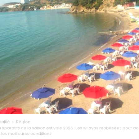
ualité
Région
éparatifs de la saison estivale 2026 : Les wilayas mobilisées pour accu
 les meilleures conditions