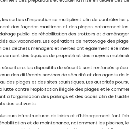
ncement des préparatifs et évaluer la mise en œuvre des dé
n, les sorties d’inspection se multiplient afin de contrôler les 
nt des façades maritimes et des plages, notamment les 
lairage public, de réhabilitation des trottoirs et d’aménag
iés aux vacanciers. Les opérations de nettoyage des plage
n des déchets ménagers et inertes ont également été inten
forcement des équipes de propreté et des moyens matériels
t sécuritaire, les dispositifs de sécurité sont renforcés grâce
rue des différents services de sécurité et des agents de l
veau des plages et des sites touristiques. Les autorités pours
 lutte contre l’exploitation illégale des plages et le comme
ant à l’organisation des parkings et des accès afin de fluidifie
s des estivants.
 plusieurs infrastructures de loisirs et d’hébergement font l’o
éhabilitation et de maintenance, notamment les piscines, l