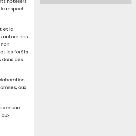
ts hôteliers
 le respect
 et la
s autour des
s non
 et les forêts
es dans des
’élaboration
amilles, aux
surer une
e aux