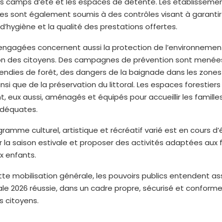
es camps d’été et les espaces de détente. Les établissemen
ues sont également soumis à des contrôles visant à garantir
’hygiène et la qualité des prestations offertes.
engagées concernent aussi la protection de l’environnement
tion des citoyens. Des campagnes de prévention sont menée
cendies de forêt, des dangers de la baignade dans les zone
insi que de la préservation du littoral. Les espaces forestiers
ont, eux aussi, aménagés et équipés pour accueillir les famill
adéquates.
ogramme culturel, artistique et récréatif varié est en cours d
r la saison estivale et proposer des activités adaptées aux f
x enfants.
tte mobilisation générale, les pouvoirs publics entendent as
ale 2026 réussie, dans un cadre propre, sécurisé et conform
s citoyens.