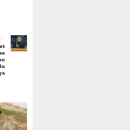
NT
et
se
an
du
ya